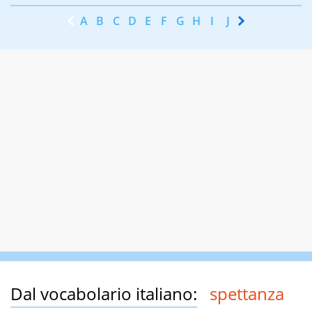
A
B
C
D
E
F
G
H
I
J
K
L
M
N
Dal vocabolario italiano:
spettanza