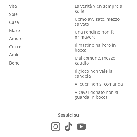
Vita
La verità vien sempre a
galla
Sole
Uomo avvisato, mezzo
Casa
salvato
Mare
Una rondine non fa
primavera
Amore
Il mattino ha l'oro in
Cuore
bocca
Amici
Mal comune, mezzo
Bene
gaudio
Il gioco non vale la
candela
Al cuor non si comanda
A caval donato non si
guarda in bocca
Seguici su