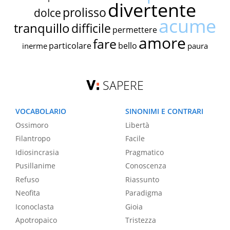
divertente
prolisso
dolce
acume
tranquillo
difficile
permettere
amore
fare
particolare
bello
inerme
paura
SAPERE
VOCABOLARIO
SINONIMI E CONTRARI
Ossimoro
Libertà
Filantropo
Facile
Idiosincrasia
Pragmatico
Pusillanime
Conoscenza
Refuso
Riassunto
Neofita
Paradigma
Iconoclasta
Gioia
Apotropaico
Tristezza