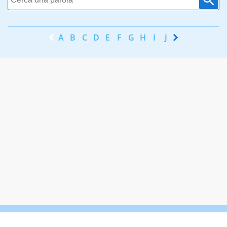
A
B
C
D
E
F
G
H
I
J
K
L
M
N