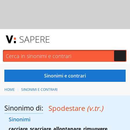
SAPERE
HOME
SINONIMI E CONTRARI
Sinonimo di:
Spodestare
(v.tr.)
Sinonimi
cacciare
,
scacciare
,
allontanare
,
rimuovere
,