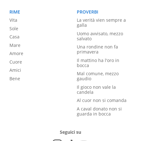
RIME
PROVERBI
Vita
La verità vien sempre a
galla
Sole
Uomo avvisato, mezzo
Casa
salvato
Mare
Una rondine non fa
primavera
Amore
Il mattino ha l'oro in
Cuore
bocca
Amici
Mal comune, mezzo
Bene
gaudio
Il gioco non vale la
candela
Al cuor non si comanda
A caval donato non si
guarda in bocca
Seguici su