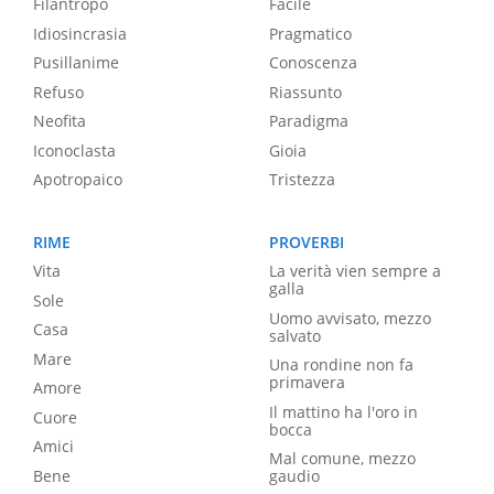
Filantropo
Facile
Idiosincrasia
Pragmatico
Pusillanime
Conoscenza
Refuso
Riassunto
Neofita
Paradigma
Iconoclasta
Gioia
Apotropaico
Tristezza
RIME
PROVERBI
Vita
La verità vien sempre a
galla
Sole
Uomo avvisato, mezzo
Casa
salvato
Mare
Una rondine non fa
primavera
Amore
Il mattino ha l'oro in
Cuore
bocca
Amici
Mal comune, mezzo
Bene
gaudio