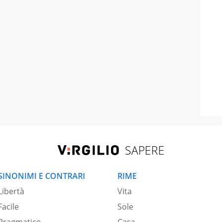
SAPERE
SINONIMI E CONTRARI
RIME
Libertà
Vita
Facile
Sole