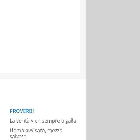
PROVERBI
La verità vien sempre a galla
Uomo avvisato, mezzo
salvato