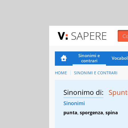
SAPERE
Sinonimi e
Vocabol
contrari
HOME
SINONIMI E CONTRARI
Sinonimo di:
Spun
Sinonimi
punta
,
sporgenza
,
spina