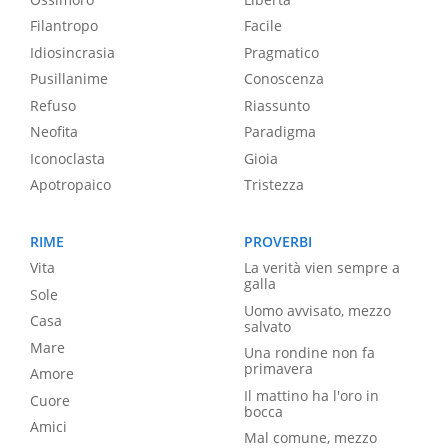
Filantropo
Facile
Idiosincrasia
Pragmatico
Pusillanime
Conoscenza
Refuso
Riassunto
Neofita
Paradigma
Iconoclasta
Gioia
Apotropaico
Tristezza
RIME
PROVERBI
Vita
La verità vien sempre a
galla
Sole
Uomo avvisato, mezzo
Casa
salvato
Mare
Una rondine non fa
primavera
Amore
Il mattino ha l'oro in
Cuore
bocca
Amici
Mal comune, mezzo