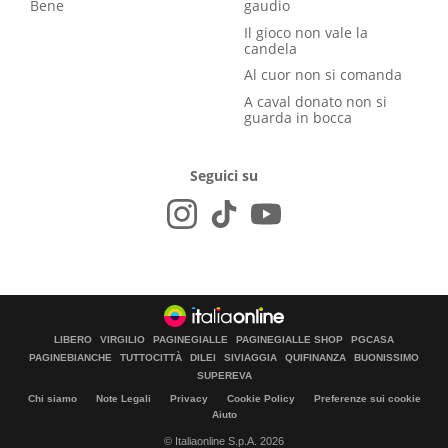
Bene
gaudio
Il gioco non vale la
candela
Al cuor non si comanda
A caval donato non si
guarda in bocca
Seguici su
LIBERO
VIRGILIO
PAGINEGIALLE
PAGINEGIALLE SHOP
PGCASA
PAGINEBIANCHE
TUTTOCITTÀ
DILEI
SIVIAGGIA
QUIFINANZA
BUONISSIMO
SUPEREVA
Chi siamo
Note Legali
Privacy
Cookie Policy
Preferenze sui cookie
Aiuto
© Italiaonline S.p.A. 2026