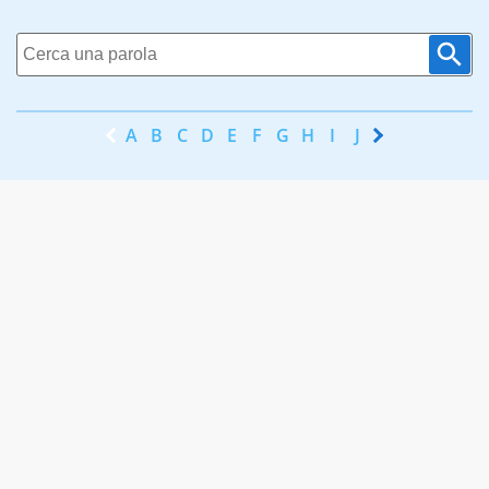
A
B
C
D
E
F
G
H
I
J
K
L
M
N