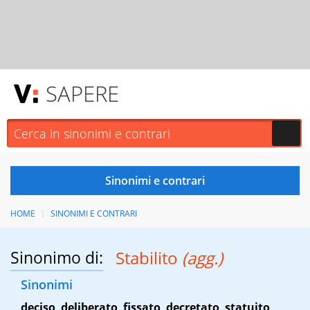
SAPERE
HOME
SINONIMI E CONTRARI
Sinonimo di:
Stabilito
(agg.)
Sinonimi
deciso
,
deliberato
,
fissato
,
decretato
,
statuito
,