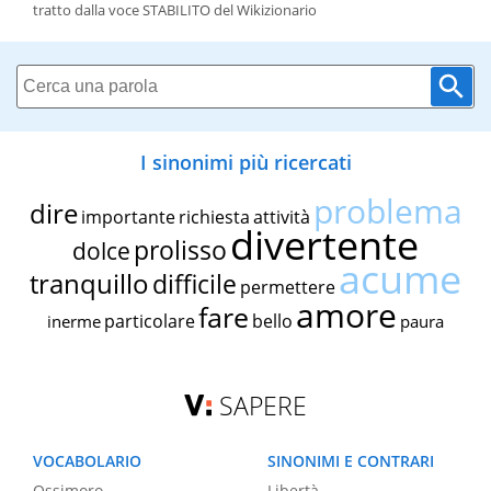
tratto dalla voce STABILITO del Wikizionario
I sinonimi più ricercati
problema
dire
importante
richiesta
attività
divertente
prolisso
dolce
acume
tranquillo
difficile
permettere
amore
fare
particolare
bello
inerme
paura
SAPERE
VOCABOLARIO
SINONIMI E CONTRARI
Ossimoro
Libertà