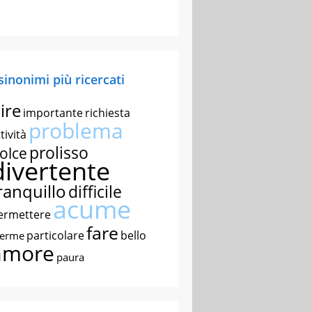
 sinonimi più ricercati
ire
importante
richiesta
problema
tività
prolisso
olce
divertente
ranquillo
difficile
acume
ermettere
fare
particolare
bello
nerme
amore
paura