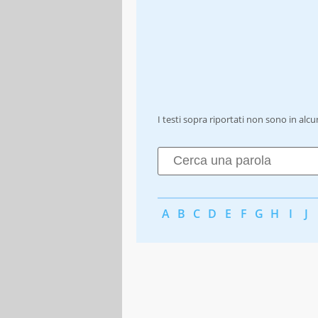
I testi sopra riportati non sono in alc
A
B
C
D
E
F
G
H
I
J