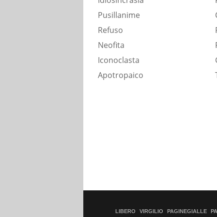
Idiosincrasia
Pusillanime
Refuso
Neofita
Iconoclasta
Apotropaico
LIBERO
VIRGILIO
PAGINEGIALLE
P