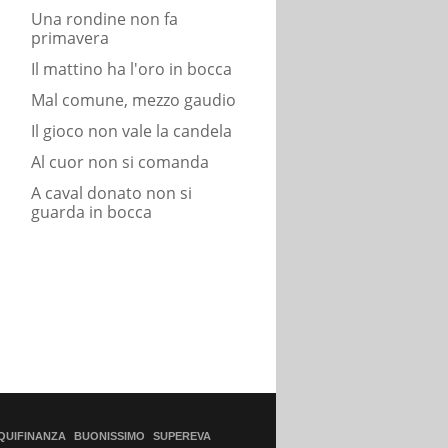
Una rondine non fa
primavera
Il mattino ha l'oro in bocca
Mal comune, mezzo gaudio
Il gioco non vale la candela
Al cuor non si comanda
A caval donato non si
guarda in bocca
QUIFINANZA
BUONISSIMO
SUPEREVA