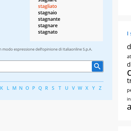
stagliato
stagnaio
stagnante
stagnare
stagnato
I
d
un modo espressione dell’opinione di Italiaonline S.p.A.
at
d
t
K
L
M
N
O
P
Q
R
S
T
U
V
W
X
Y
Z
p
i