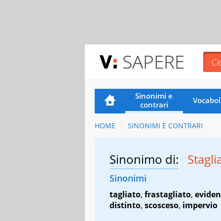
SAPERE
Sinonimi e
Vocabol
contrari
HOME
SINONIMI E CONTRARI
Sinonimo di:
Stagli
Sinonimi
tagliato
,
frastagliato
,
eviden
distinto
,
scosceso
,
impervio