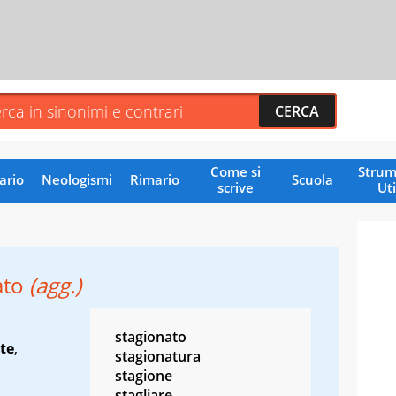
Come si
Strum
ario
Neologismi
Rimario
Scuola
scrive
Uti
ato
(agg.)
stagionato
te
,
stagionatura
stagione
stagliare