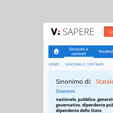
SAPERE
Sinonimi e
Vocabol
contrari
HOME
SINONIMI E CONTRARI
Sinonimo di:
Stata
Sinonimi
nazionale
,
pubblico
,
general
governativo
,
dipendente pub
dipendente dello Stato