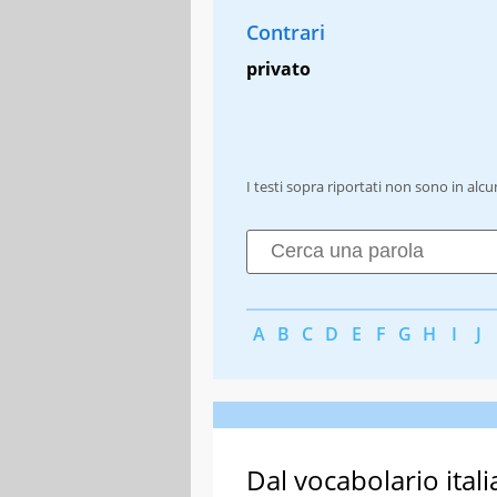
Contrari
privato
I testi sopra riportati non sono in alc
A
B
C
D
E
F
G
H
I
J
Dal vocabolario itali