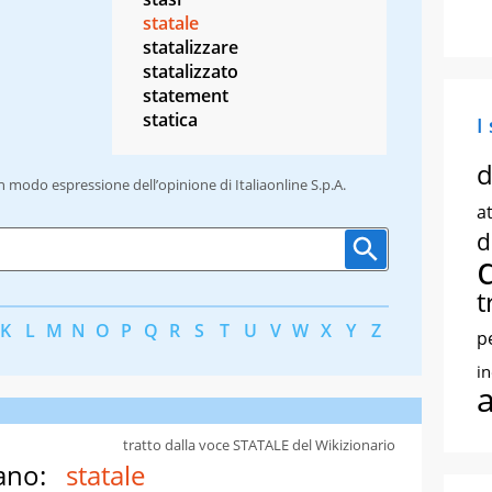
statale
statalizzare
statalizzato
statement
statica
I
d
un modo espressione dell’opinione di Italiaonline S.p.A.
at
d
t
K
L
M
N
O
P
Q
R
S
T
U
V
W
X
Y
Z
p
i
tratto dalla voce STATALE del Wikizionario
ano:
statale