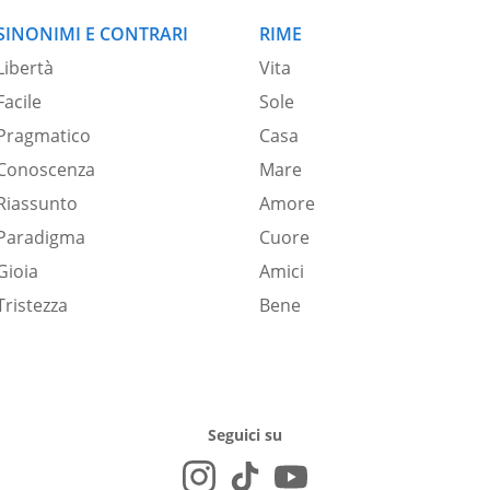
SINONIMI E CONTRARI
RIME
Libertà
Vita
Facile
Sole
Pragmatico
Casa
Conoscenza
Mare
Riassunto
Amore
Paradigma
Cuore
Gioia
Amici
Tristezza
Bene
Seguici su