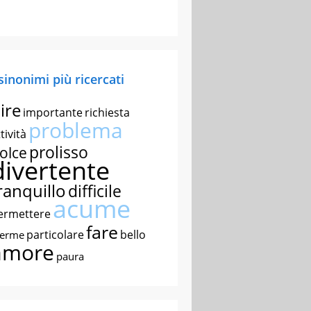
 sinonimi più ricercati
ire
importante
richiesta
problema
tività
prolisso
olce
divertente
ranquillo
difficile
acume
ermettere
fare
particolare
bello
nerme
amore
paura