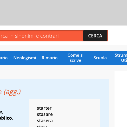
Come si
Strum
ario
Neologismi
Rimario
Scuola
scrive
Uti
le
(agg.)
starter
e
,
stasare
blico
,
stasera
stasi