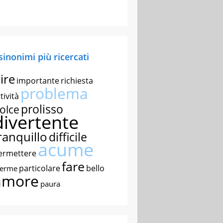
 sinonimi più ricercati
ire
importante
richiesta
problema
tività
prolisso
olce
divertente
ranquillo
difficile
acume
ermettere
fare
particolare
bello
nerme
amore
paura