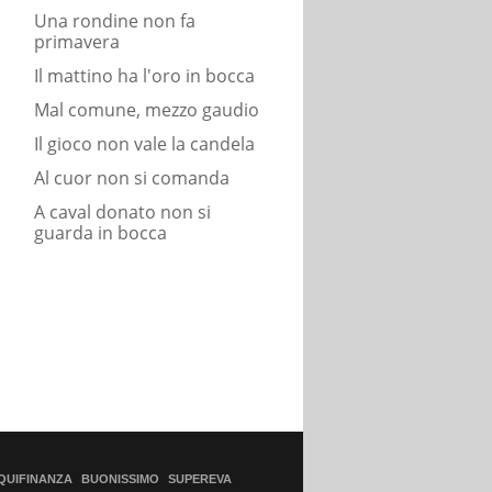
Una rondine non fa
primavera
Il mattino ha l'oro in bocca
Mal comune, mezzo gaudio
Il gioco non vale la candela
Al cuor non si comanda
A caval donato non si
guarda in bocca
QUIFINANZA
BUONISSIMO
SUPEREVA