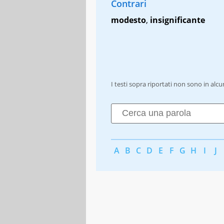
Contrari
modesto
,
insignificante
I testi sopra riportati non sono in alc
A
B
C
D
E
F
G
H
I
J