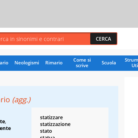
Come si
Strum
ario
Neologismi
Rimario
Scuola
scrive
Uti
ario
(agg.)
statizzare
te
,
statizzazione
cente
stato
statua