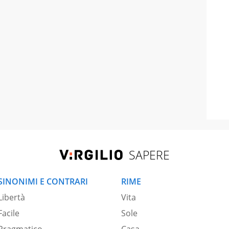
SAPERE
SINONIMI E CONTRARI
RIME
Libertà
Vita
Facile
Sole