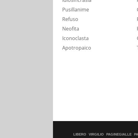
Idiosincrasia
Pusillanime
Refuso
Neofita
Iconoclasta
Apotropaico
LIBERO
VIRGILIO
PAGINEGIALLE
P