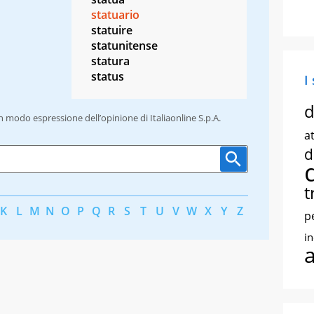
statuario
statuire
statunitense
statura
status
I
d
un modo espressione dell’opinione di Italiaonline S.p.A.
at
d
t
K
L
M
N
O
P
Q
R
S
T
U
V
W
X
Y
Z
p
i