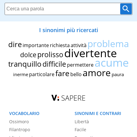
I sinonimi più ricercati
problema
dire
importante
richiesta
attività
divertente
prolisso
dolce
acume
tranquillo
difficile
permettere
amore
fare
particolare
bello
inerme
paura
SAPERE
VOCABOLARIO
SINONIMI E CONTRARI
Ossimoro
Libertà
Filantropo
Facile