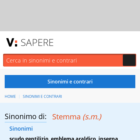
SAPERE
HOME
SINONIMI E CONTRARI
Sinonimo di:
Stemma
(s.m.)
Sinonimi
scudo gentilizio
,
emblema araldico
,
insegna
,