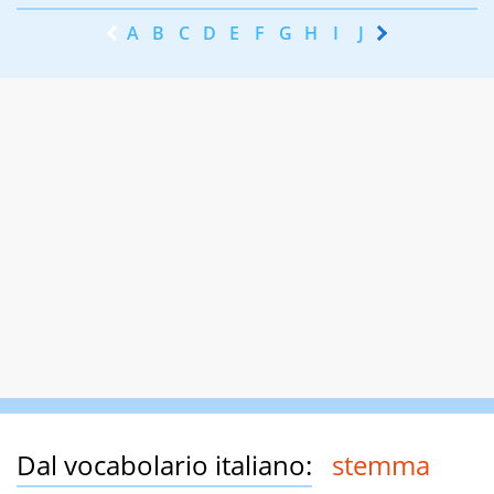
A
B
C
D
E
F
G
H
I
J
K
L
M
N
Dal vocabolario italiano:
stemma