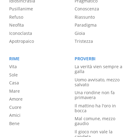
Idiosincrasia
Pragmatico
Pusillanime
Conoscenza
Refuso
Riassunto
Neofita
Paradigma
Iconoclasta
Gioia
Apotropaico
Tristezza
RIME
PROVERBI
Vita
La verità vien sempre a
galla
Sole
Uomo avvisato, mezzo
Casa
salvato
Mare
Una rondine non fa
primavera
Amore
Il mattino ha l'oro in
Cuore
bocca
Amici
Mal comune, mezzo
Bene
gaudio
Il gioco non vale la
candela