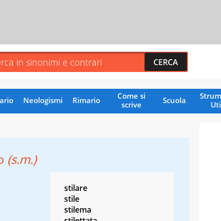
Come si
Strum
ario
Neologismi
Rimario
Scuola
scrive
Uti
to
(s.m.)
stilare
stile
stilema
stilettata