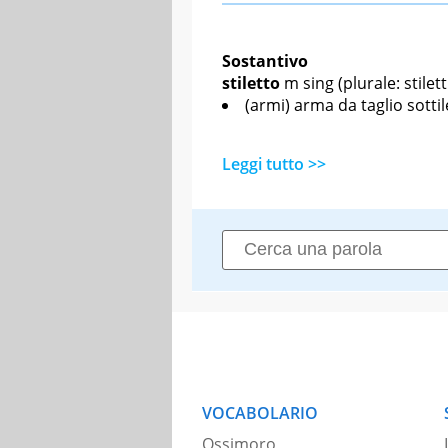
Sostantivo
stiletto
m sing
(plurale: stilett
(armi) arma da taglio sottil
Leggi tutto >>
VOCABOLARIO
Ossimoro