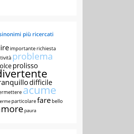
 sinonimi più ricercati
ire
importante
richiesta
problema
tività
prolisso
olce
divertente
ranquillo
difficile
acume
ermettere
fare
particolare
bello
nerme
amore
paura