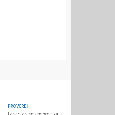
PROVERBI
La verità vien sempre a galla