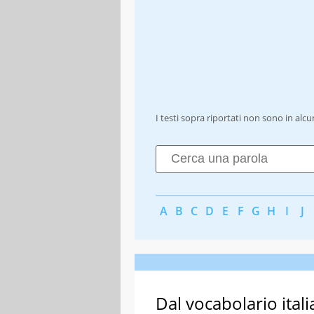
I testi sopra riportati non sono in alc
A
B
C
D
E
F
G
H
I
J
Dal vocabolario itali