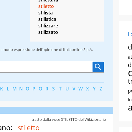
stiletto
stilista
stilistica
stilizzare
stilizzato
I
d
un modo espressione dell’opinione di Italiaonline S.p.A.
at
d
t
K
L
M
N
O
P
Q
R
S
T
U
V
W
X
Y
Z
p
i
tratto dalla voce STILETTO del Wikizionario
ano:
stiletto