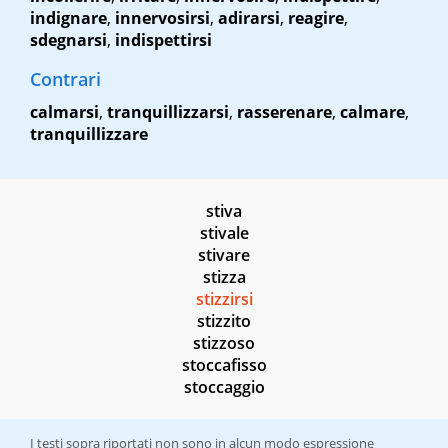
indignare
,
innervosirsi
,
adirarsi
,
reagire
,
sdegnarsi
,
indispettirsi
Contrari
calmarsi
,
tranquillizzarsi
,
rasserenare
,
calmare
,
tranquillizzare
stiva
stivale
stivare
stizza
stizzirsi
stizzito
stizzoso
stoccafisso
stoccaggio
I testi sopra riportati non sono in alcun modo espressione