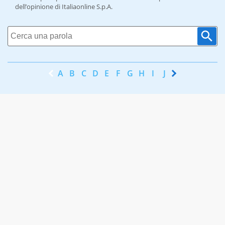
dell’opinione di Italiaonline S.p.A.
A
B
C
D
E
F
G
H
I
J
K
L
M
N