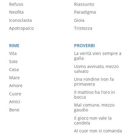
Refuso
Riassunto
Neofita
Paradigma
Iconoclasta
Gioia
Apotropaico
Tristezza
RIME
PROVERBI
Vita
La verità vien sempre a
galla
Sole
Uomo avvisato, mezzo
Casa
salvato
Mare
Una rondine non fa
primavera
Amore
Il mattino ha l'oro in
Cuore
bocca
Amici
Mal comune, mezzo
Bene
gaudio
Il gioco non vale la
candela
Al cuor non si comanda