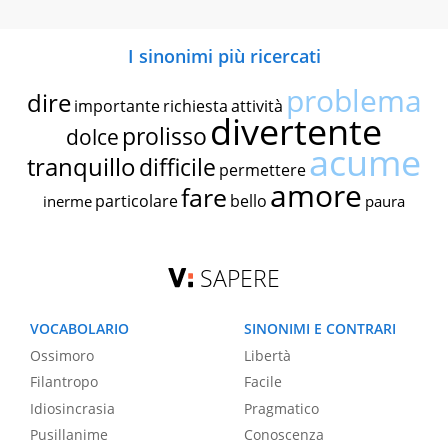
I sinonimi più ricercati
problema
dire
importante
richiesta
attività
divertente
prolisso
dolce
acume
tranquillo
difficile
permettere
amore
fare
particolare
bello
inerme
paura
SAPERE
VOCABOLARIO
SINONIMI E CONTRARI
Ossimoro
Libertà
Filantropo
Facile
Idiosincrasia
Pragmatico
Pusillanime
Conoscenza