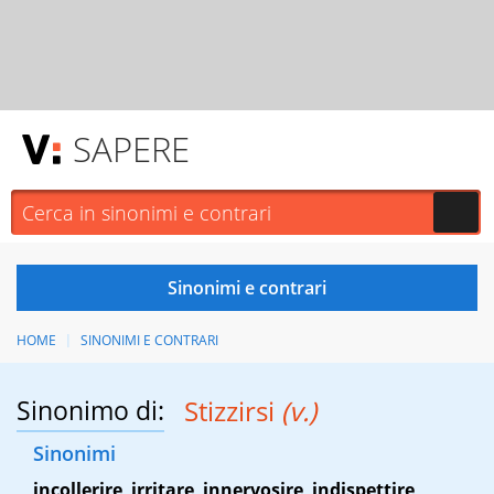
SAPERE
HOME
SINONIMI E CONTRARI
Sinonimo di:
Stizzirsi
(v.)
Sinonimi
incollerire
,
irritare
,
innervosire
,
indispettire
,