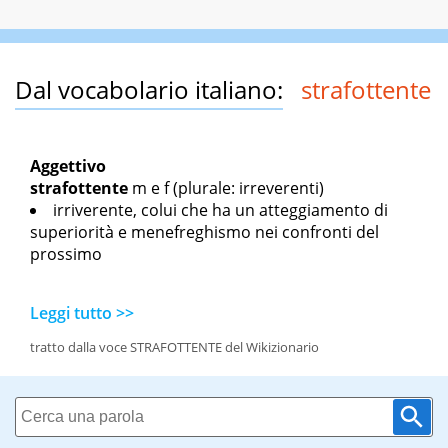
Dal vocabolario italiano:
strafottente
Aggettivo
strafottente
m
e
f
(plurale: irreverenti)
irriverente, colui che ha un atteggiamento di
superiorità e menefreghismo nei confronti del
prossimo
Leggi tutto >>
tratto dalla voce STRAFOTTENTE del Wikizionario