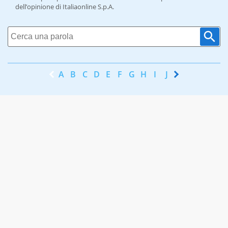
dell’opinione di Italiaonline S.p.A.
A
B
C
D
E
F
G
H
I
J
K
L
M
N