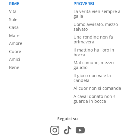
RIME
PROVERBI
Vita
La verità vien sempre a
galla
Sole
Uomo avvisato, mezzo
Casa
salvato
Mare
Una rondine non fa
primavera
Amore
Il mattino ha l'oro in
Cuore
bocca
Amici
Mal comune, mezzo
Bene
gaudio
Il gioco non vale la
candela
Al cuor non si comanda
A caval donato non si
guarda in bocca
Seguici su