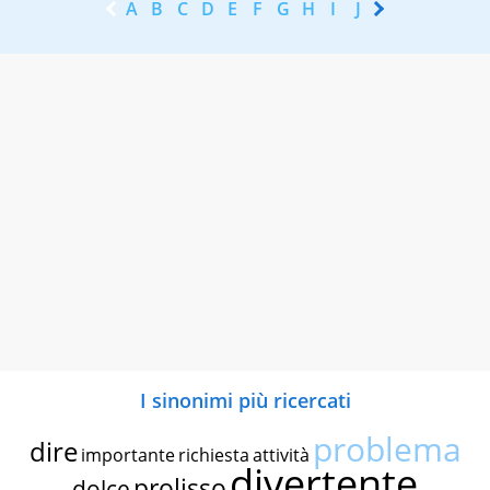
A
B
C
D
E
F
G
H
I
J
K
L
M
N
I sinonimi più ricercati
problema
dire
importante
richiesta
attività
divertente
prolisso
dolce