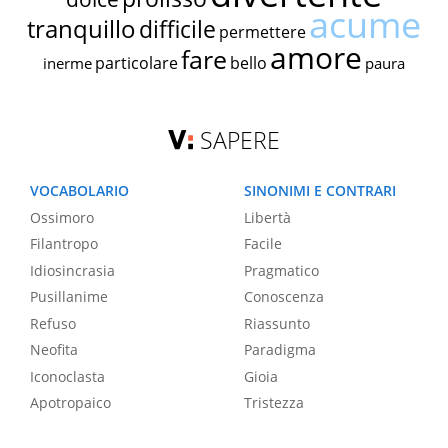
acume
tranquillo
difficile
permettere
amore
fare
particolare
bello
inerme
paura
SAPERE
VOCABOLARIO
SINONIMI E CONTRARI
Ossimoro
Libertà
Filantropo
Facile
Idiosincrasia
Pragmatico
Pusillanime
Conoscenza
Refuso
Riassunto
Neofita
Paradigma
Iconoclasta
Gioia
Apotropaico
Tristezza