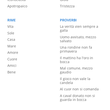
Apotropaico
Tristezza
RIME
PROVERBI
Vita
La verità vien sempre a
galla
Sole
Uomo avvisato, mezzo
Casa
salvato
Mare
Una rondine non fa
primavera
Amore
Il mattino ha l'oro in
Cuore
bocca
Amici
Mal comune, mezzo
Bene
gaudio
Il gioco non vale la
candela
Al cuor non si comanda
A caval donato non si
guarda in bocca