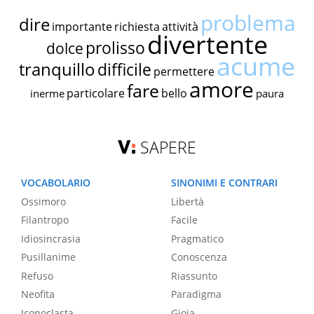
problema
dire
importante
richiesta
attività
divertente
prolisso
dolce
acume
tranquillo
difficile
permettere
amore
fare
particolare
bello
inerme
paura
SAPERE
VOCABOLARIO
SINONIMI E CONTRARI
Ossimoro
Libertà
Filantropo
Facile
Idiosincrasia
Pragmatico
Pusillanime
Conoscenza
Refuso
Riassunto
Neofita
Paradigma
Iconoclasta
Gioia