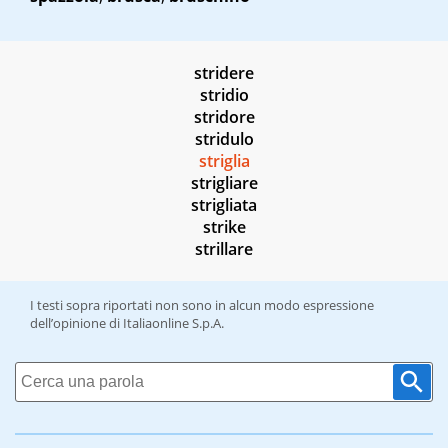
stridere
stridio
stridore
stridulo
striglia
strigliare
strigliata
strike
strillare
I testi sopra riportati non sono in alcun modo espressione
dell’opinione di Italiaonline S.p.A.