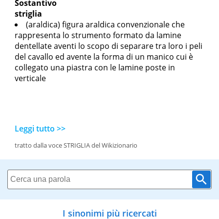
Sostantivo
striglia
(araldica) figura araldica convenzionale che
rappresenta lo strumento formato da lamine
dentellate aventi lo scopo di separare tra loro i peli
del cavallo ed avente la forma di un manico cui è
collegato una piastra con le lamine poste in
verticale
Leggi tutto >>
tratto dalla voce STRIGLIA del Wikizionario
I sinonimi più ricercati