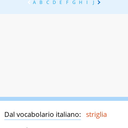
A
B
C
D
E
F
G
H
I
J
K
L
M
N
Dal vocabolario italiano:
striglia