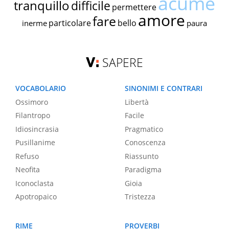
acume
tranquillo
difficile
permettere
amore
fare
particolare
bello
inerme
paura
SAPERE
VOCABOLARIO
SINONIMI E CONTRARI
Ossimoro
Libertà
Filantropo
Facile
Idiosincrasia
Pragmatico
Pusillanime
Conoscenza
Refuso
Riassunto
Neofita
Paradigma
Iconoclasta
Gioia
Apotropaico
Tristezza
RIME
PROVERBI