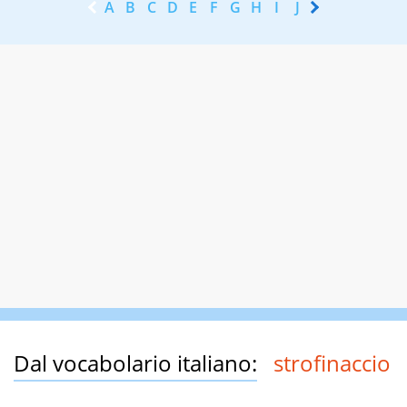
A
B
C
D
E
F
G
H
I
J
K
L
M
N
Dal vocabolario italiano:
strofinaccio