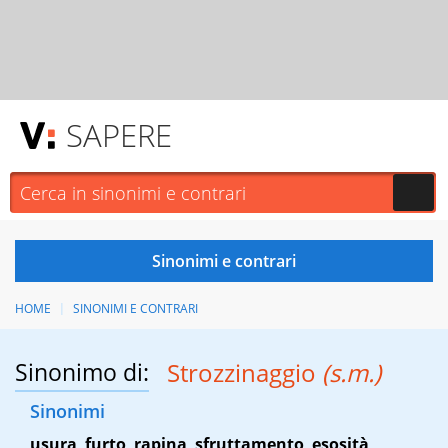
SAPERE
HOME
SINONIMI E CONTRARI
Sinonimo di:
Strozzinaggio
(s.m.)
Sinonimi
usura
,
furto
,
rapina
,
sfruttamento
,
esosità
,