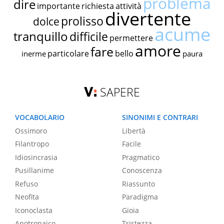
problema
dire
importante
richiesta
attività
divertente
prolisso
dolce
acume
tranquillo
difficile
permettere
amore
fare
particolare
bello
inerme
paura
SAPERE
VOCABOLARIO
SINONIMI E CONTRARI
Ossimoro
Libertà
Filantropo
Facile
Idiosincrasia
Pragmatico
Pusillanime
Conoscenza
Refuso
Riassunto
Neofita
Paradigma
Iconoclasta
Gioia
Apotropaico
Tristezza