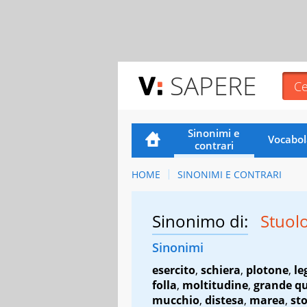
SAPERE
Sinonimi e
Vocabol
contrari
HOME
SINONIMI E CONTRARI
Sinonimo di:
Stuol
Sinonimi
esercito
,
schiera
,
plotone
,
le
folla
,
moltitudine
,
grande q
mucchio
,
distesa
,
marea
,
st