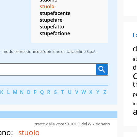
stuolo
stupefacente
stupefare
stupefatto
stupefazione
I
d
un modo espressione dell’opinione di Italiaonline S.p.A.
at
d
t
K
L
M
N
O
P
Q
R
S
T
U
V
W
X
Y
Z
p
i
tratto dalla voce STUOLO del Wikizionario
ano:
stuolo