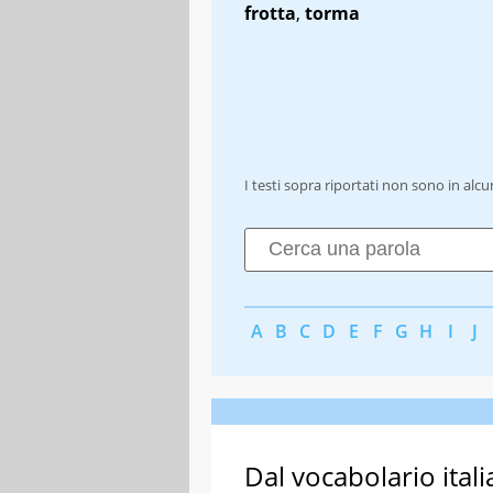
frotta
,
torma
I testi sopra riportati non sono in alc
A
B
C
D
E
F
G
H
I
J
Dal vocabolario itali