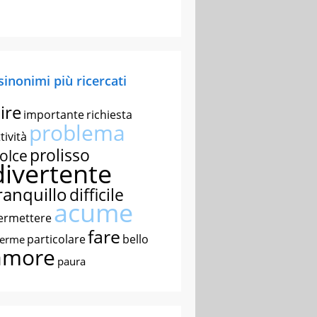
 sinonimi più ricercati
ire
importante
richiesta
problema
tività
prolisso
olce
divertente
ranquillo
difficile
acume
ermettere
fare
particolare
bello
nerme
amore
paura