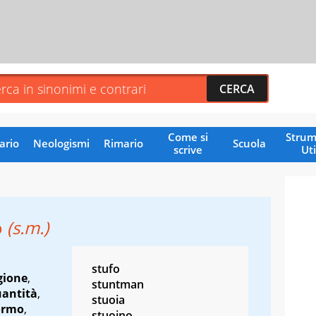
Come si
Strum
ario
Neologismi
Rimario
Scuola
scrive
Uti
o
(s.m.)
stufo
gione
,
stuntman
uantità
,
stuoia
ormo
,
stuoino