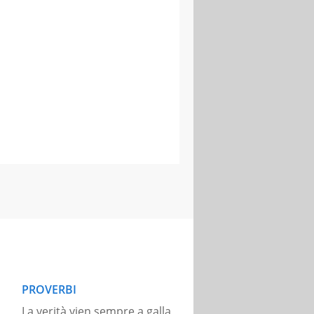
PROVERBI
La verità vien sempre a galla