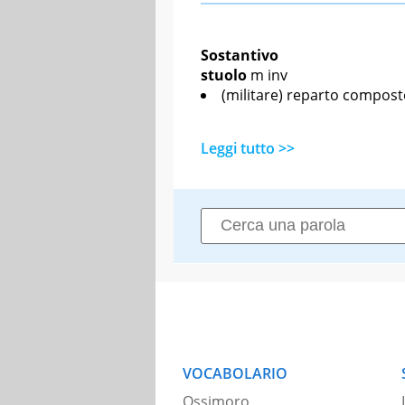
Sostantivo
stuolo
m inv
(militare) reparto compost
Leggi tutto >>
VOCABOLARIO
Ossimoro