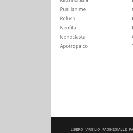
Idiosincrasia
Pusillanime
Refuso
Neofita
Iconoclasta
Apotropaico
LIBERO
VIRGILIO
PAGINEGIALLE
P