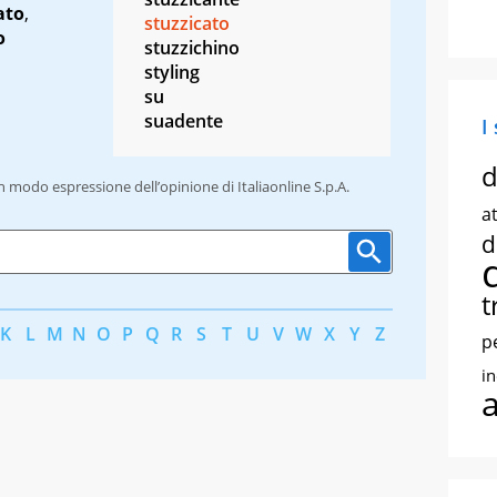
ato
,
stuzzicato
o
stuzzichino
styling
su
suadente
I
d
un modo espressione dell’opinione di Italiaonline S.p.A.
at
d
t
K
L
M
N
O
P
Q
R
S
T
U
V
W
X
Y
Z
p
i