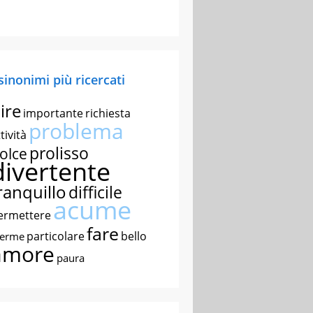
 sinonimi più ricercati
ire
importante
richiesta
problema
tività
prolisso
olce
divertente
ranquillo
difficile
acume
ermettere
fare
particolare
bello
nerme
amore
paura