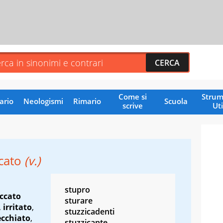
Come si
Strum
ario
Neologismi
Rimario
Scuola
scrive
Uti
icato
(v.)
stupro
ccato
sturare
,
irritato
,
stuzzicadenti
cchiato
,
stuzzicante