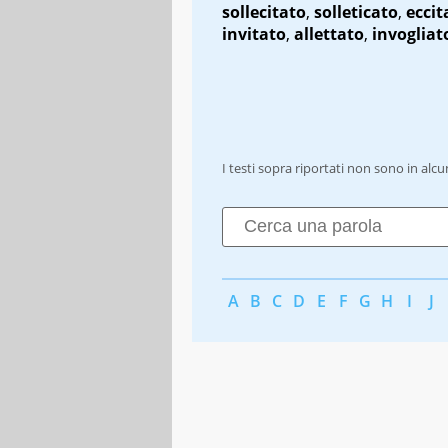
sollecitato
,
solleticato
,
eccit
invitato
,
allettato
,
invogliat
I testi sopra riportati non sono in alc
A
B
C
D
E
F
G
H
I
J