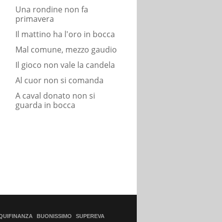
Una rondine non fa
primavera
Il mattino ha l'oro in bocca
Mal comune, mezzo gaudio
Il gioco non vale la candela
Al cuor non si comanda
A caval donato non si
guarda in bocca
QUIFINANZA
BUONISSIMO
SUPEREVA