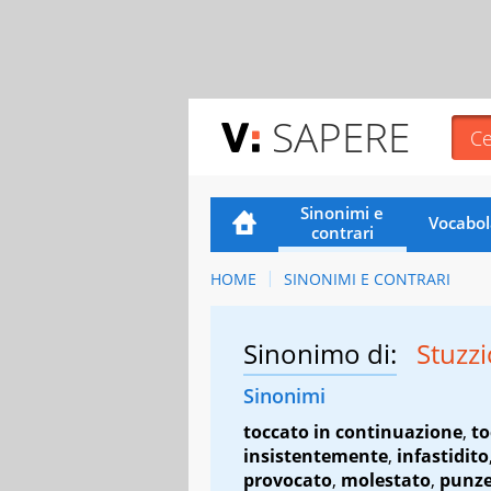
SAPERE
Sinonimi e
Vocabol
contrari
HOME
SINONIMI E CONTRARI
Sinonimo di:
Stuzz
Sinonimi
toccato in continuazione
,
to
insistentemente
,
infastidito
provocato
,
molestato
,
punze