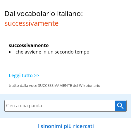
Dal vocabolario italiano:
successivamente
successivamente
che avviene in un secondo tempo
Leggi tutto >>
tratto dalla voce SUCCESSIVAMENTE del Wikizionario
I sinonimi più ricercati