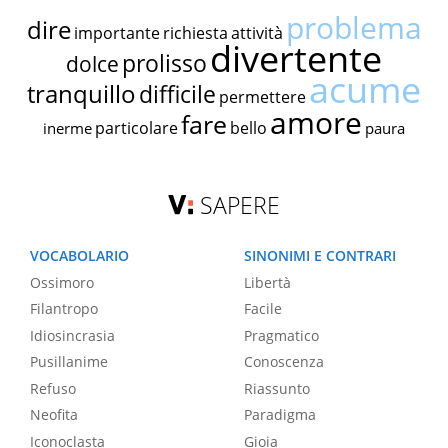
problema
dire
importante
richiesta
attività
divertente
prolisso
dolce
acume
tranquillo
difficile
permettere
amore
fare
particolare
bello
inerme
paura
SAPERE
VOCABOLARIO
SINONIMI E CONTRARI
Ossimoro
Libertà
Filantropo
Facile
Idiosincrasia
Pragmatico
Pusillanime
Conoscenza
Refuso
Riassunto
Neofita
Paradigma
Iconoclasta
Gioia