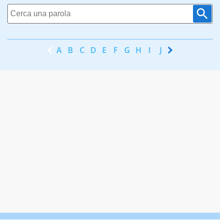
A
B
C
D
E
F
G
H
I
J
K
L
M
N