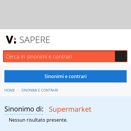
SAPERE
HOME
SINONIMI E CONTRARI
Sinonimo di:
Supermarket
Nessun risultato presente.