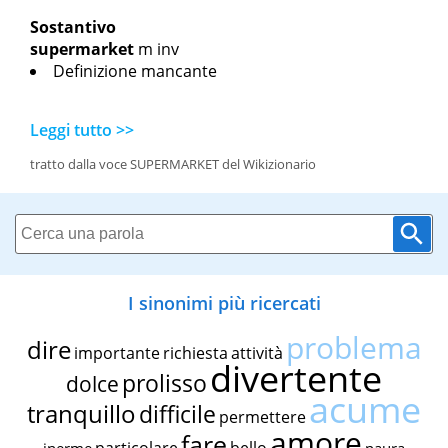
Sostantivo
supermarket
m inv
Definizione mancante
Leggi tutto >>
tratto dalla voce SUPERMARKET del Wikizionario
I sinonimi più ricercati
problema
dire
importante
richiesta
attività
divertente
prolisso
dolce
acume
tranquillo
difficile
permettere
amore
fare