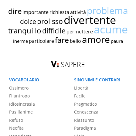
problema
dire
importante
richiesta
attività
divertente
prolisso
dolce
acume
tranquillo
difficile
permettere
amore
fare
particolare
bello
inerme
paura
SAPERE
VOCABOLARIO
SINONIMI E CONTRARI
Ossimoro
Libertà
Filantropo
Facile
Idiosincrasia
Pragmatico
Pusillanime
Conoscenza
Refuso
Riassunto
Neofita
Paradigma