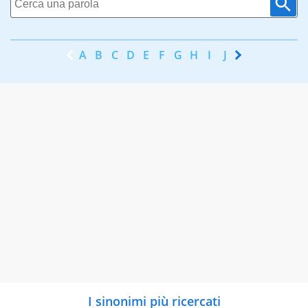
A
B
C
D
E
F
G
H
I
J
K
L
M
N
I sinonimi più ricercati