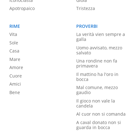
Iconoclasta
Gioia
Apotropaico
Tristezza
RIME
PROVERBI
Vita
La verità vien sempre a
galla
Sole
Uomo avvisato, mezzo
Casa
salvato
Mare
Una rondine non fa
primavera
Amore
Il mattino ha l'oro in
Cuore
bocca
Amici
Mal comune, mezzo
Bene
gaudio
Il gioco non vale la
candela
Al cuor non si comanda
A caval donato non si
guarda in bocca