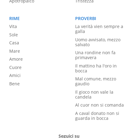
Apotropaico
Tristezza
RIME
PROVERBI
Vita
La verità vien sempre a
galla
Sole
Uomo avvisato, mezzo
Casa
salvato
Mare
Una rondine non fa
primavera
Amore
Il mattino ha l'oro in
Cuore
bocca
Amici
Mal comune, mezzo
Bene
gaudio
Il gioco non vale la
candela
Al cuor non si comanda
A caval donato non si
guarda in bocca
Seguici su