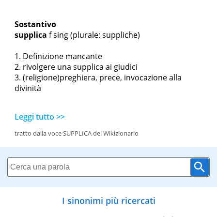
Sostantivo
supplica
f sing
(plurale: suppliche)
Definizione mancante
rivolgere una supplica ai giudici
(religione)preghiera, prece, invocazione alla
divinità
Leggi tutto >>
tratto dalla voce SUPPLICA del Wikizionario
I sinonimi più ricercati