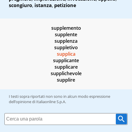
scongiuro
,
istanza
,
petizione
supplemento
supplente
supplenza
suppletivo
supplica
supplicante
supplicare
supplichevole
supplire
I testi sopra riportati non sono in alcun modo espressione
dell’opinione di Italiaonline S.p.A.