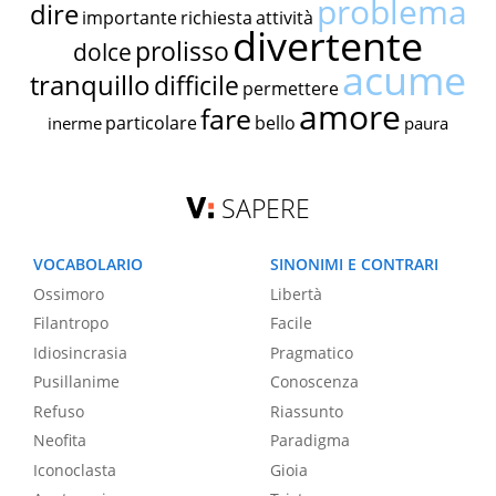
problema
dire
importante
richiesta
attività
divertente
prolisso
dolce
acume
tranquillo
difficile
permettere
amore
fare
particolare
bello
inerme
paura
SAPERE
VOCABOLARIO
SINONIMI E CONTRARI
Ossimoro
Libertà
Filantropo
Facile
Idiosincrasia
Pragmatico
Pusillanime
Conoscenza
Refuso
Riassunto
Neofita
Paradigma
Iconoclasta
Gioia