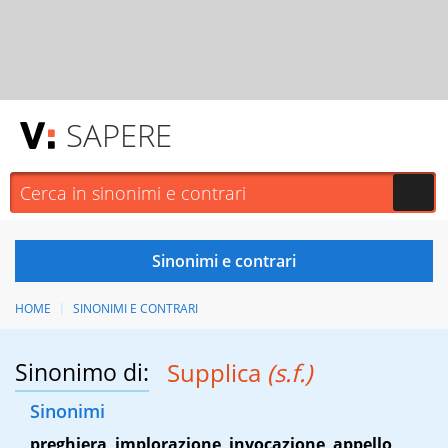
SAPERE
HOME
SINONIMI E CONTRARI
Sinonimo di:
Supplica
(s.f.)
Sinonimi
preghiera
,
implorazione
,
invocazione
,
appello
,