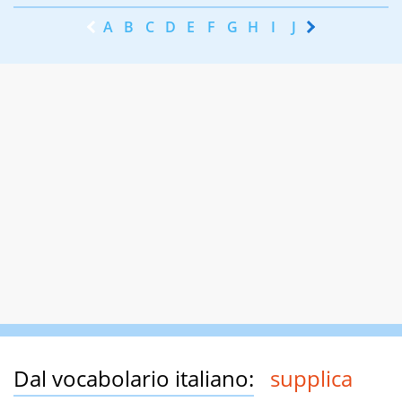
A
B
C
D
E
F
G
H
I
J
K
L
M
N
Dal vocabolario italiano:
supplica