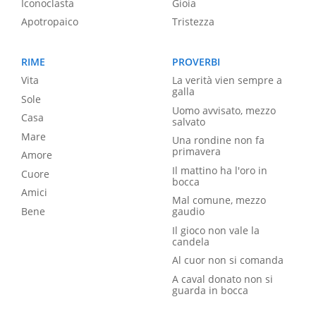
Iconoclasta
Gioia
Apotropaico
Tristezza
RIME
PROVERBI
Vita
La verità vien sempre a
galla
Sole
Uomo avvisato, mezzo
Casa
salvato
Mare
Una rondine non fa
primavera
Amore
Il mattino ha l'oro in
Cuore
bocca
Amici
Mal comune, mezzo
Bene
gaudio
Il gioco non vale la
candela
Al cuor non si comanda
A caval donato non si
guarda in bocca