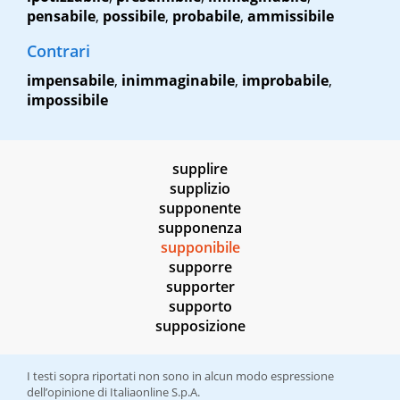
pensabile
,
possibile
,
probabile
,
ammissibile
Contrari
impensabile
,
inimmaginabile
,
improbabile
,
impossibile
supplire
supplizio
supponente
supponenza
supponibile
supporre
supporter
supporto
supposizione
I testi sopra riportati non sono in alcun modo espressione
dell’opinione di Italiaonline S.p.A.