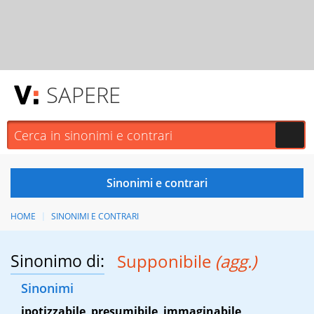
SAPERE
HOME
SINONIMI E CONTRARI
Sinonimo di:
Supponibile
(agg.)
Sinonimi
ipotizzabile
,
presumibile
,
immaginabile
,