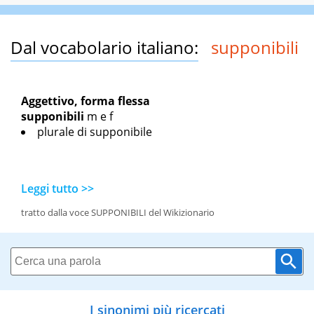
Dal vocabolario italiano:
supponibili
Aggettivo, forma flessa
supponibili
m
e
f
plurale di supponibile
Leggi tutto >>
tratto dalla voce SUPPONIBILI del Wikizionario
I sinonimi più ricercati