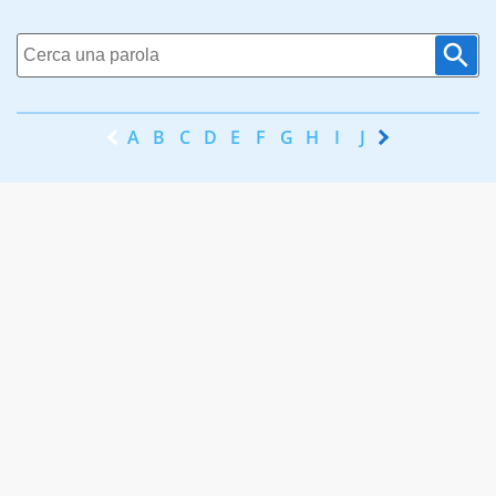
A
B
C
D
E
F
G
H
I
J
K
L
M
N