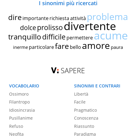
I sinonimi più ricercati
problema
dire
importante
richiesta
attività
divertente
prolisso
dolce
acume
tranquillo
difficile
permettere
amore
fare
particolare
bello
inerme
paura
SAPERE
VOCABOLARIO
SINONIMI E CONTRARI
Ossimoro
Libertà
Filantropo
Facile
Idiosincrasia
Pragmatico
Pusillanime
Conoscenza
Refuso
Riassunto
Neofita
Paradigma