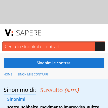
SAPERE
HOME
SINONIMI E CONTRARI
Sinonimo di:
Sussulto
(s.m.)
Sinonimi
scatto
,
sobbalzo
,
movimento improvviso
,
guizzo
,