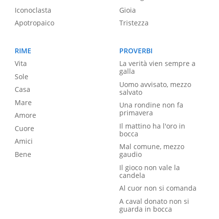
Iconoclasta
Gioia
Apotropaico
Tristezza
RIME
PROVERBI
Vita
La verità vien sempre a
galla
Sole
Uomo avvisato, mezzo
Casa
salvato
Mare
Una rondine non fa
primavera
Amore
Il mattino ha l'oro in
Cuore
bocca
Amici
Mal comune, mezzo
Bene
gaudio
Il gioco non vale la
candela
Al cuor non si comanda
A caval donato non si
guarda in bocca