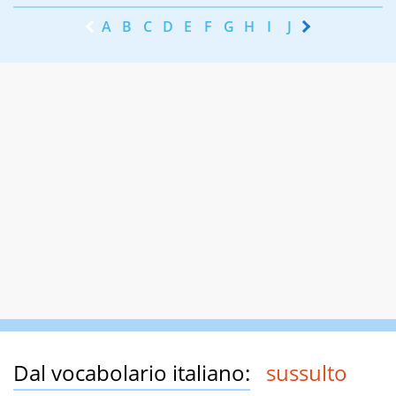
A
B
C
D
E
F
G
H
I
J
K
L
M
N
Dal vocabolario italiano:
sussulto