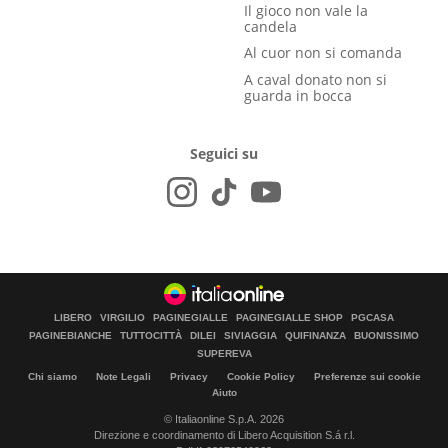
Il gioco non vale la
candela
Al cuor non si comanda
A caval donato non si
guarda in bocca
Seguici su
LIBERO
VIRGILIO
PAGINEGIALLE
PAGINEGIALLE SHOP
PGCASA
PAGINEBIANCHE
TUTTOCITTÀ
DILEI
SIVIAGGIA
QUIFINANZA
BUONISSIMO
SUPEREVA
Chi siamo
Note Legali
Privacy
Cookie Policy
Preferenze sui cookie
Aiuto
© Italiaonline S.p.A. 2026
Direzione e coordinamento di Libero Acquisition S.á r.l.