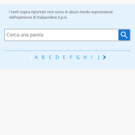
I testi sopra riportati non sono in alcun modo espressione
dell’opinione di Italiaonline S.p.A.
A
B
C
D
E
F
G
H
I
J
K
L
M
N