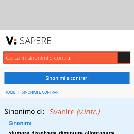
SAPERE
HOME
SINONIMI E CONTRARI
Sinonimo di:
Svanire
(v.intr.)
Sinonimi
sfumare
,
dissolversi
,
diminuire
,
allontanarsi
,