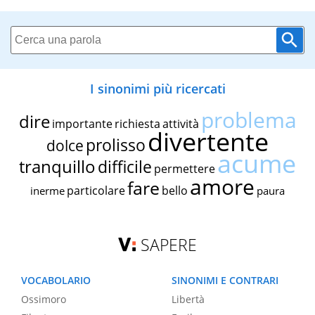
I sinonimi più ricercati
problema
dire
importante
richiesta
attività
divertente
prolisso
dolce
acume
tranquillo
difficile
permettere
amore
fare
particolare
bello
inerme
paura
SAPERE
VOCABOLARIO
SINONIMI E CONTRARI
Ossimoro
Libertà