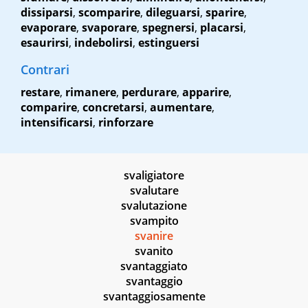
dissiparsi
,
scomparire
,
dileguarsi
,
sparire
,
evaporare
,
svaporare
,
spegnersi
,
placarsi
,
esaurirsi
,
indebolirsi
,
estinguersi
Contrari
restare
,
rimanere
,
perdurare
,
apparire
,
comparire
,
concretarsi
,
aumentare
,
intensificarsi
,
rinforzare
svaligiatore
svalutare
svalutazione
svampito
svanire
svanito
svantaggiato
svantaggio
svantaggiosamente