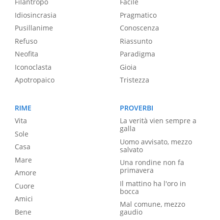
Filantropo
Facile
Idiosincrasia
Pragmatico
Pusillanime
Conoscenza
Refuso
Riassunto
Neofita
Paradigma
Iconoclasta
Gioia
Apotropaico
Tristezza
RIME
PROVERBI
Vita
La verità vien sempre a
galla
Sole
Uomo avvisato, mezzo
Casa
salvato
Mare
Una rondine non fa
primavera
Amore
Il mattino ha l'oro in
Cuore
bocca
Amici
Mal comune, mezzo
Bene
gaudio