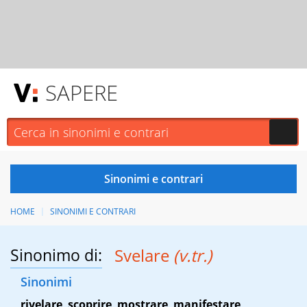
SAPERE
HOME
SINONIMI E CONTRARI
Sinonimo di:
Svelare
(v.tr.)
Sinonimi
rivelare
,
scoprire
,
mostrare
,
manifestare
,