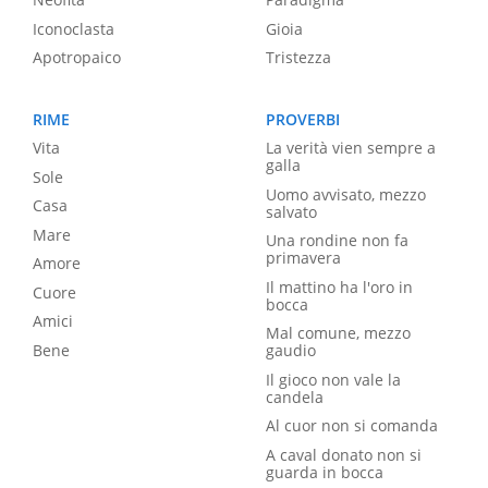
Iconoclasta
Gioia
Apotropaico
Tristezza
RIME
PROVERBI
Vita
La verità vien sempre a
galla
Sole
Uomo avvisato, mezzo
Casa
salvato
Mare
Una rondine non fa
primavera
Amore
Il mattino ha l'oro in
Cuore
bocca
Amici
Mal comune, mezzo
Bene
gaudio
Il gioco non vale la
candela
Al cuor non si comanda
A caval donato non si
guarda in bocca