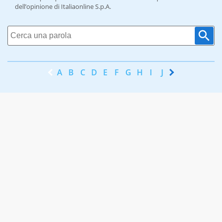
dell’opinione di Italiaonline S.p.A.
A
B
C
D
E
F
G
H
I
J
K
L
M
N