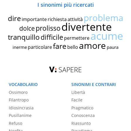
I sinonimi più ricercati
problema
dire
importante
richiesta
attività
divertente
prolisso
dolce
acume
tranquillo
difficile
permettere
amore
fare
particolare
bello
inerme
paura
SAPERE
VOCABOLARIO
SINONIMI E CONTRARI
Ossimoro
Libertà
Filantropo
Facile
Idiosincrasia
Pragmatico
Pusillanime
Conoscenza
Refuso
Riassunto
Neofita
Paradigma