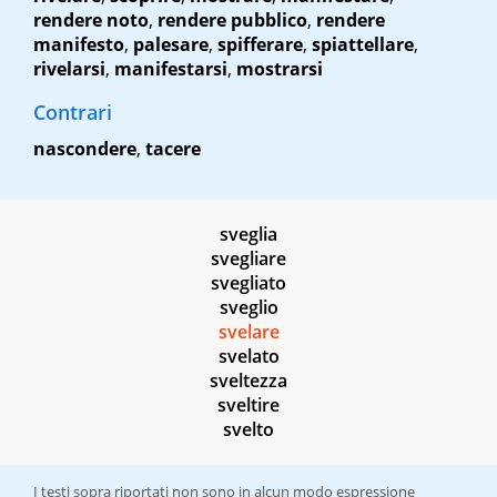
rendere noto
,
rendere pubblico
,
rendere
manifesto
,
palesare
,
spifferare
,
spiattellare
,
rivelarsi
,
manifestarsi
,
mostrarsi
Contrari
nascondere
,
tacere
sveglia
svegliare
svegliato
sveglio
svelare
svelato
sveltezza
sveltire
svelto
I testi sopra riportati non sono in alcun modo espressione