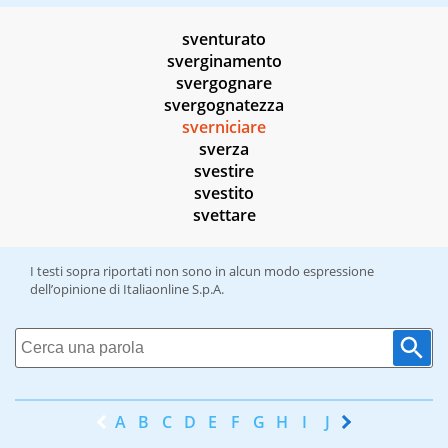
sventurato
sverginamento
svergognare
svergognatezza
sverniciare
sverza
svestire
svestito
svettare
I testi sopra riportati non sono in alcun modo espressione
dell’opinione di Italiaonline S.p.A.
A
B
C
D
E
F
G
H
I
J
K
L
M
N