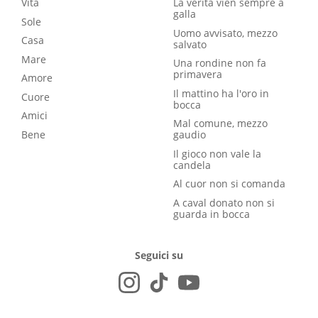
Vita
La verità vien sempre a
galla
Sole
Uomo avvisato, mezzo
Casa
salvato
Mare
Una rondine non fa
primavera
Amore
Il mattino ha l'oro in
Cuore
bocca
Amici
Mal comune, mezzo
Bene
gaudio
Il gioco non vale la
candela
Al cuor non si comanda
A caval donato non si
guarda in bocca
Seguici su