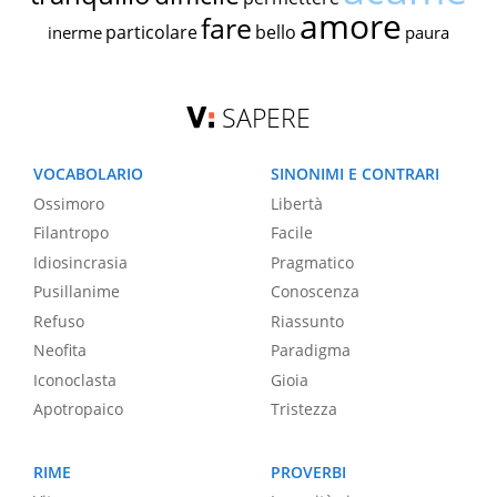
amore
fare
particolare
bello
inerme
paura
SAPERE
VOCABOLARIO
SINONIMI E CONTRARI
Ossimoro
Libertà
Filantropo
Facile
Idiosincrasia
Pragmatico
Pusillanime
Conoscenza
Refuso
Riassunto
Neofita
Paradigma
Iconoclasta
Gioia
Apotropaico
Tristezza
RIME
PROVERBI