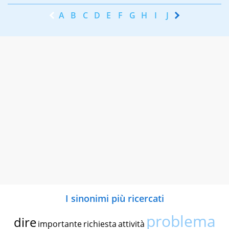
A
B
C
D
E
F
G
H
I
J
K
L
M
N
I sinonimi più ricercati
problema
dire
importante
richiesta
attività