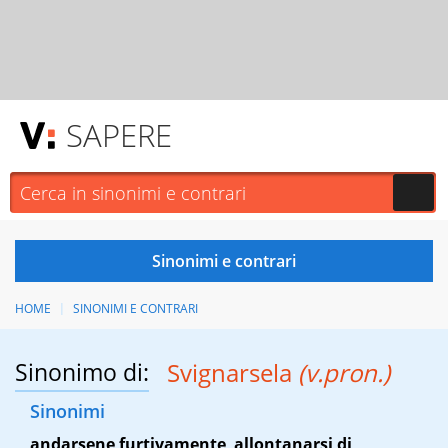
SAPERE
HOME
SINONIMI E CONTRARI
Sinonimo di:
Svignarsela
(v.pron.)
Sinonimi
andarsene furtivamente
,
allontanarsi di