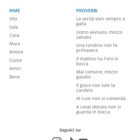
RIME
PROVERBI
Vita
La verità vien sempre a
galla
Sole
Uomo avvisato, mezzo
Casa
salvato
Mare
Una rondine non fa
primavera
Amore
Il mattino ha l'oro in
Cuore
bocca
Amici
Mal comune, mezzo
Bene
gaudio
Il gioco non vale la
candela
Al cuor non si comanda
A caval donato non si
guarda in bocca
Seguici su