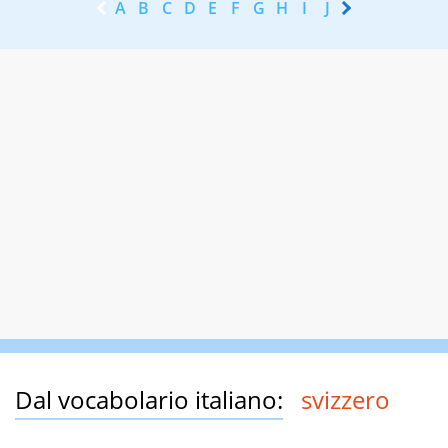
A
B
C
D
E
F
G
H
I
J
K
L
M
N
Dal vocabolario italiano:
svizzero