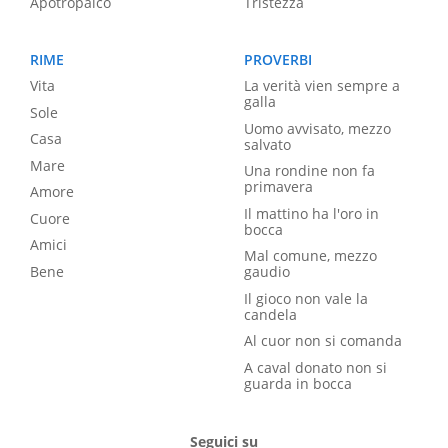
Apotropaico
Tristezza
RIME
PROVERBI
Vita
La verità vien sempre a
galla
Sole
Uomo avvisato, mezzo
Casa
salvato
Mare
Una rondine non fa
primavera
Amore
Il mattino ha l'oro in
Cuore
bocca
Amici
Mal comune, mezzo
Bene
gaudio
Il gioco non vale la
candela
Al cuor non si comanda
A caval donato non si
guarda in bocca
Seguici su