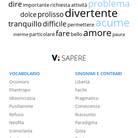
problema
dire
importante
richiesta
attività
divertente
prolisso
dolce
acume
tranquillo
difficile
permettere
amore
fare
particolare
bello
inerme
paura
SAPERE
VOCABOLARIO
SINONIMI E CONTRARI
Ossimoro
Libertà
Filantropo
Facile
Idiosincrasia
Pragmatico
Pusillanime
Conoscenza
Refuso
Riassunto
Neofita
Paradigma
Iconoclasta
Gioia