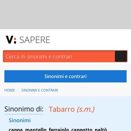
SAPERE
HOME
SINONIMI E CONTRARI
Sinonimo di:
Tabarro
(s.m.)
Sinonimi
cappa
,
mantello
,
ferraiolo
,
cappotto
,
paltò
,