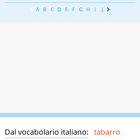
A
B
C
D
E
F
G
H
I
J
K
L
M
N
Dal vocabolario italiano:
tabarro