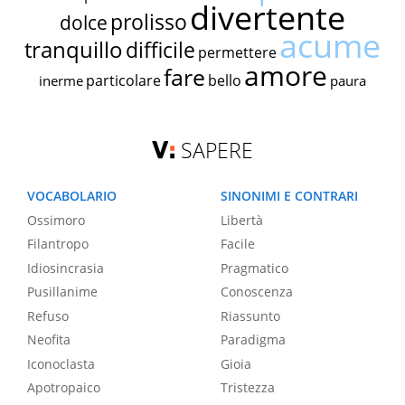
divertente
prolisso
dolce
acume
tranquillo
difficile
permettere
amore
fare
particolare
bello
inerme
paura
SAPERE
VOCABOLARIO
SINONIMI E CONTRARI
Ossimoro
Libertà
Filantropo
Facile
Idiosincrasia
Pragmatico
Pusillanime
Conoscenza
Refuso
Riassunto
Neofita
Paradigma
Iconoclasta
Gioia
Apotropaico
Tristezza