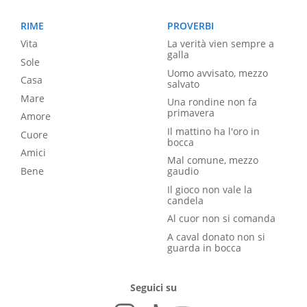
RIME
PROVERBI
Vita
La verità vien sempre a
galla
Sole
Uomo avvisato, mezzo
Casa
salvato
Mare
Una rondine non fa
primavera
Amore
Il mattino ha l'oro in
Cuore
bocca
Amici
Mal comune, mezzo
Bene
gaudio
Il gioco non vale la
candela
Al cuor non si comanda
A caval donato non si
guarda in bocca
Seguici su