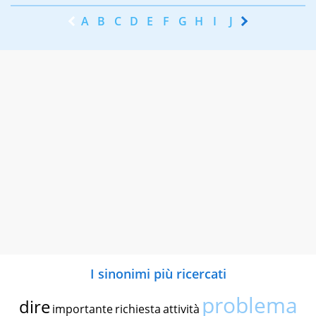
A
B
C
D
E
F
G
H
I
J
K
L
M
N
I sinonimi più ricercati
problema
dire
importante
richiesta
attività