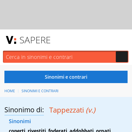
SAPERE
HOME
SINONIMI E CONTRARI
Sinonimo di:
Tappezzati
(v.)
Sinonimi
coperti
,
rivestiti
,
foderati
,
addobbati
,
ornati
,