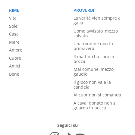
RIME
PROVERBI
Vita
La verità vien sempre a
galla
Sole
Uomo avvisato, mezzo
Casa
salvato
Mare
Una rondine non fa
primavera
Amore
Il mattino ha l'oro in
Cuore
bocca
Amici
Mal comune, mezzo
Bene
gaudio
Il gioco non vale la
candela
Al cuor non si comanda
A caval donato non si
guarda in bocca
Seguici su