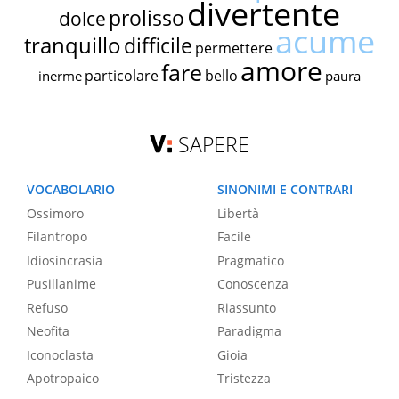
divertente
prolisso
dolce
acume
tranquillo
difficile
permettere
amore
fare
particolare
bello
inerme
paura
SAPERE
VOCABOLARIO
SINONIMI E CONTRARI
Ossimoro
Libertà
Filantropo
Facile
Idiosincrasia
Pragmatico
Pusillanime
Conoscenza
Refuso
Riassunto
Neofita
Paradigma
Iconoclasta
Gioia
Apotropaico
Tristezza