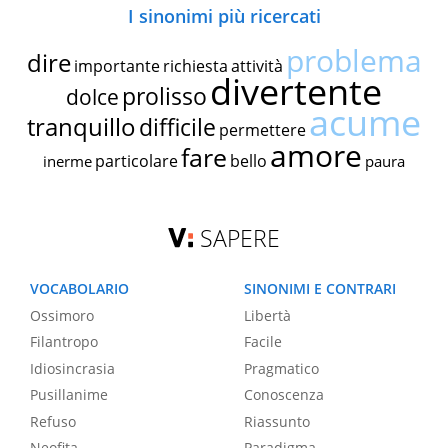
I sinonimi più ricercati
problema
dire
importante
richiesta
attività
divertente
prolisso
dolce
acume
tranquillo
difficile
permettere
amore
fare
particolare
bello
inerme
paura
SAPERE
VOCABOLARIO
SINONIMI E CONTRARI
Ossimoro
Libertà
Filantropo
Facile
Idiosincrasia
Pragmatico
Pusillanime
Conoscenza
Refuso
Riassunto
Neofita
Paradigma