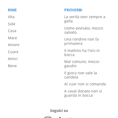
RIME
PROVERBI
Vita
La verità vien sempre a
galla
Sole
Uomo avvisato, mezzo
Casa
salvato
Mare
Una rondine non fa
primavera
Amore
Il mattino ha l'oro in
Cuore
bocca
Amici
Mal comune, mezzo
Bene
gaudio
Il gioco non vale la
candela
Al cuor non si comanda
A caval donato non si
guarda in bocca
Seguici su