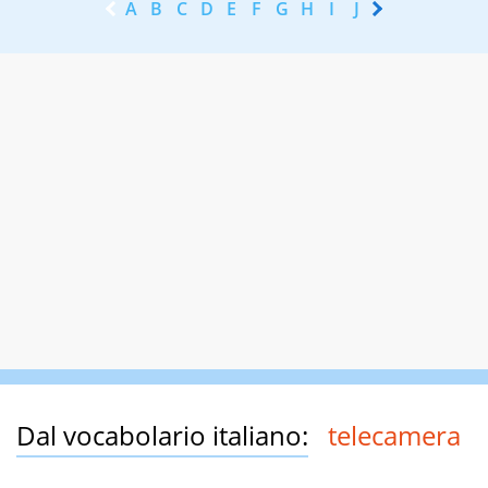
A
B
C
D
E
F
G
H
I
J
K
L
M
N
Dal vocabolario italiano:
telecamera