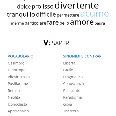
divertente
prolisso
dolce
acume
tranquillo
difficile
permettere
amore
fare
particolare
bello
inerme
paura
SAPERE
VOCABOLARIO
SINONIMI E CONTRARI
Ossimoro
Libertà
Filantropo
Facile
Idiosincrasia
Pragmatico
Pusillanime
Conoscenza
Refuso
Riassunto
Neofita
Paradigma
Iconoclasta
Gioia
Apotropaico
Tristezza