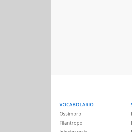
VOCABOLARIO
Ossimoro
Filantropo