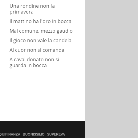
Una rondine non fa
primavera
Il mattino ha l'oro in bocca
Mal comune, mezzo gaudio
Il gioco non vale la candela
Al cuor non si comanda
A caval donato non si
guarda in bocca
QUIFINANZA
BUONISSIMO
SUPEREVA