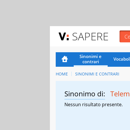
SAPERE
Sinonimi e
Vocabol
contrari
HOME
SINONIMI E CONTRARI
Sinonimo di:
Telem
Nessun risultato presente.