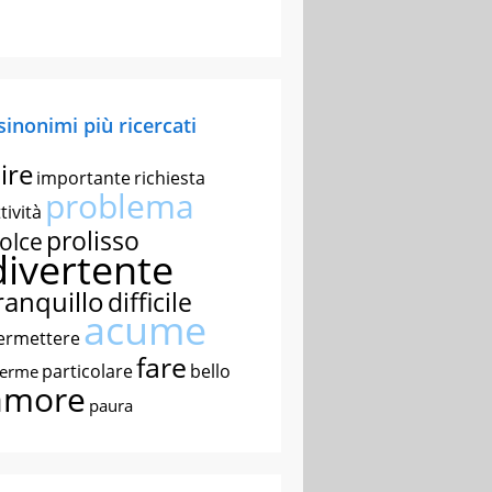
 sinonimi più ricercati
ire
importante
richiesta
problema
tività
prolisso
olce
divertente
ranquillo
difficile
acume
ermettere
fare
particolare
bello
nerme
amore
paura