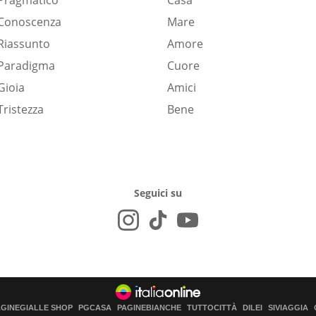
Pragmatico
Casa
Conoscenza
Mare
Riassunto
Amore
Paradigma
Cuore
Gioia
Amici
Tristezza
Bene
Seguici su
AGINEGIALLE SHOP
PGCASA
PAGINEBIANCHE
TUTTOCITTÀ
DILEI
SIVIAGGIA