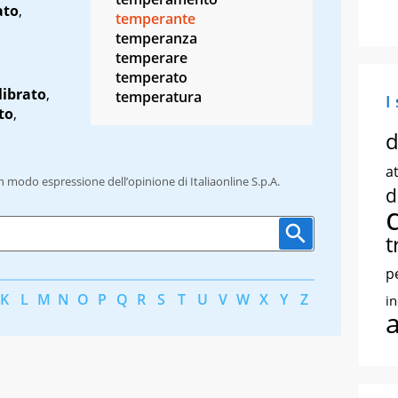
ato
,
temperante
temperanza
temperare
temperato
librato
,
temperatura
I
to
,
d
at
un modo espressione dell’opinione di Italiaonline S.p.A.
d
t
p
K
L
M
N
O
P
Q
R
S
T
U
V
W
X
Y
Z
i