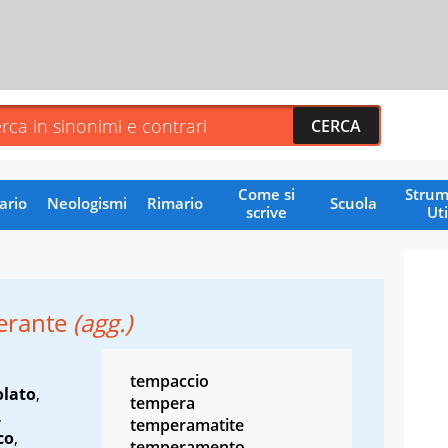
Come si
Strum
ario
Neologismi
Rimario
Scuola
scrive
Uti
erante
(agg.)
tempaccio
olato
,
tempera
,
temperamatite
co
,
temperamento