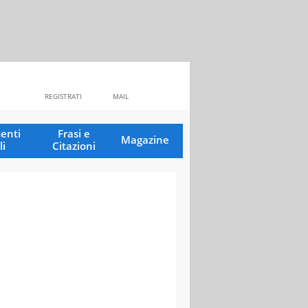
REGISTRATI
MAIL
enti
Frasi e
Magazine
li
Citazioni