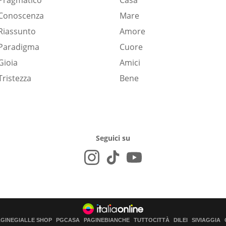
Pragmatico
Casa
Conoscenza
Mare
Riassunto
Amore
Paradigma
Cuore
Gioia
Amici
Tristezza
Bene
Seguici su
AGINEGIALLE SHOP
PGCASA
PAGINEBIANCHE
TUTTOCITTÀ
DILEI
SIVIAGGIA