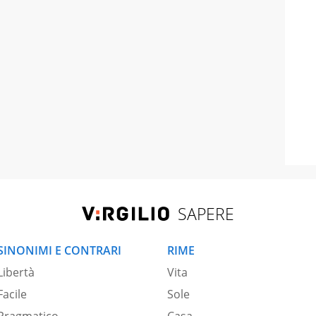
SAPERE
SINONIMI E CONTRARI
RIME
Libertà
Vita
Facile
Sole