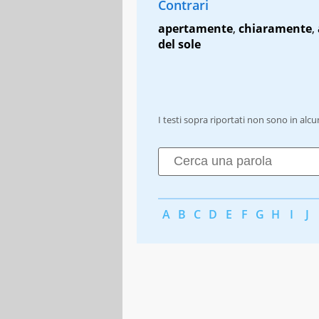
Contrari
apertamente
,
chiaramente
,
del sole
I testi sopra riportati non sono in alc
A
B
C
D
E
F
G
H
I
J