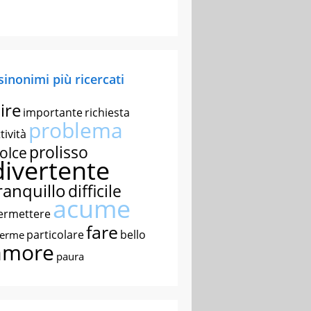
 sinonimi più ricercati
ire
importante
richiesta
problema
tività
prolisso
olce
divertente
ranquillo
difficile
acume
ermettere
fare
particolare
bello
nerme
amore
paura