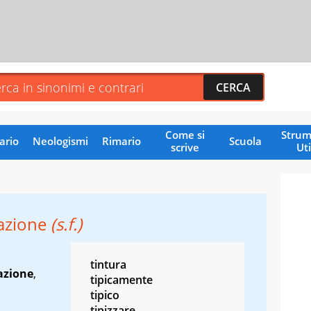
Come si
Strum
ario
Neologismi
Rimario
Scuola
scrive
Uti
zazione
(s.f.)
tintura
azione
,
tipicamente
tipico
tipizzare