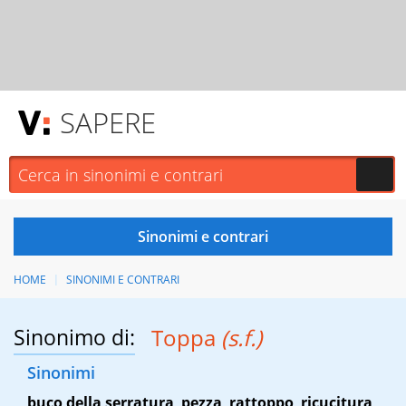
SAPERE
HOME
SINONIMI E CONTRARI
Sinonimo di:
Toppa
(s.f.)
Sinonimi
buco della serratura
,
pezza
,
rattoppo
,
ricucitura
,