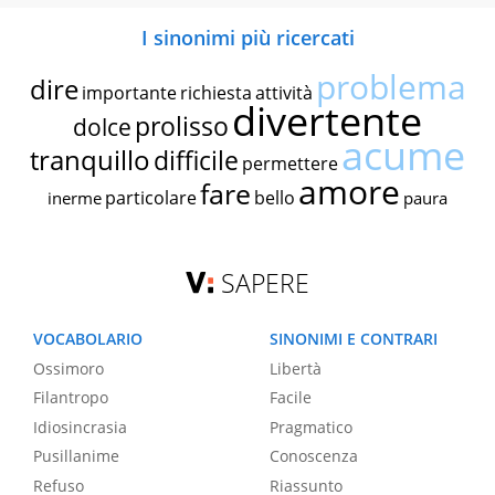
I sinonimi più ricercati
problema
dire
importante
richiesta
attività
divertente
prolisso
dolce
acume
tranquillo
difficile
permettere
amore
fare
particolare
bello
inerme
paura
SAPERE
VOCABOLARIO
SINONIMI E CONTRARI
Ossimoro
Libertà
Filantropo
Facile
Idiosincrasia
Pragmatico
Pusillanime
Conoscenza
Refuso
Riassunto