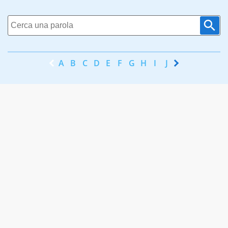
A
B
C
D
E
F
G
H
I
J
K
L
M
N