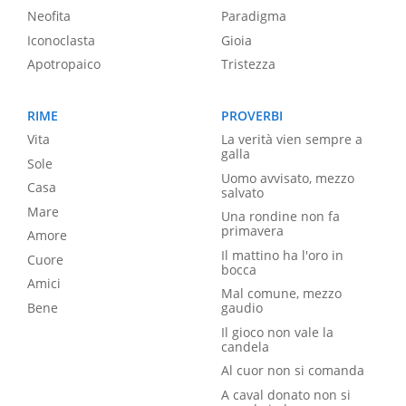
Neofita
Paradigma
Iconoclasta
Gioia
Apotropaico
Tristezza
RIME
PROVERBI
Vita
La verità vien sempre a
galla
Sole
Uomo avvisato, mezzo
Casa
salvato
Mare
Una rondine non fa
primavera
Amore
Il mattino ha l'oro in
Cuore
bocca
Amici
Mal comune, mezzo
Bene
gaudio
Il gioco non vale la
candela
Al cuor non si comanda
A caval donato non si