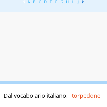
A
B
C
D
E
F
G
H
I
J
K
L
M
N
Dal vocabolario italiano:
torpedone