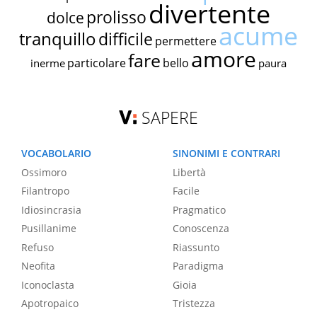
divertente
prolisso
dolce
acume
tranquillo
difficile
permettere
amore
fare
particolare
bello
inerme
paura
SAPERE
VOCABOLARIO
SINONIMI E CONTRARI
Ossimoro
Libertà
Filantropo
Facile
Idiosincrasia
Pragmatico
Pusillanime
Conoscenza
Refuso
Riassunto
Neofita
Paradigma
Iconoclasta
Gioia
Apotropaico
Tristezza