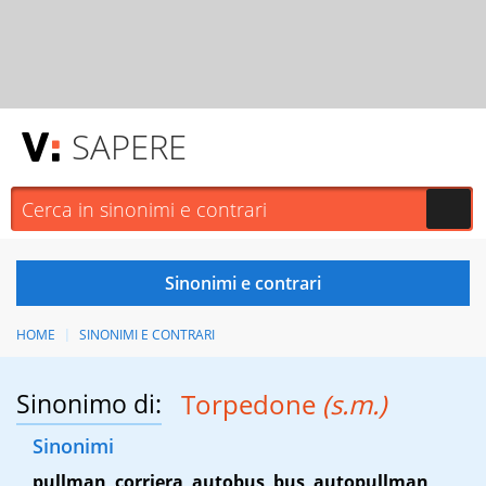
SAPERE
HOME
SINONIMI E CONTRARI
Sinonimo di:
Torpedone
(s.m.)
Sinonimi
pullman
,
corriera
,
autobus
,
bus
,
autopullman