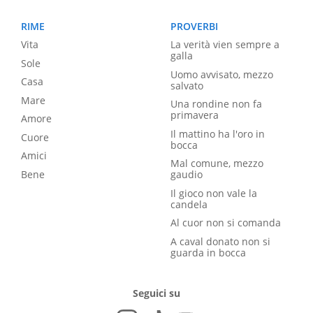
RIME
PROVERBI
Vita
La verità vien sempre a
galla
Sole
Uomo avvisato, mezzo
Casa
salvato
Mare
Una rondine non fa
primavera
Amore
Il mattino ha l'oro in
Cuore
bocca
Amici
Mal comune, mezzo
Bene
gaudio
Il gioco non vale la
candela
Al cuor non si comanda
A caval donato non si
guarda in bocca
Seguici su