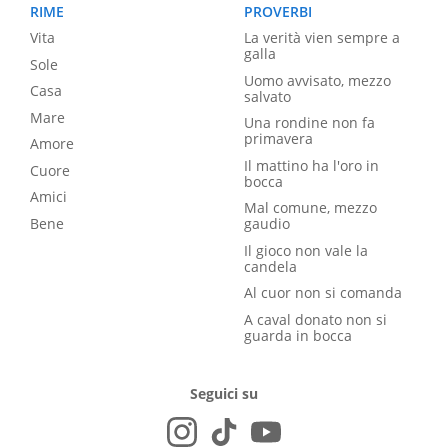
RIME
PROVERBI
Vita
La verità vien sempre a
galla
Sole
Uomo avvisato, mezzo
Casa
salvato
Mare
Una rondine non fa
primavera
Amore
Il mattino ha l'oro in
Cuore
bocca
Amici
Mal comune, mezzo
Bene
gaudio
Il gioco non vale la
candela
Al cuor non si comanda
A caval donato non si
guarda in bocca
Seguici su