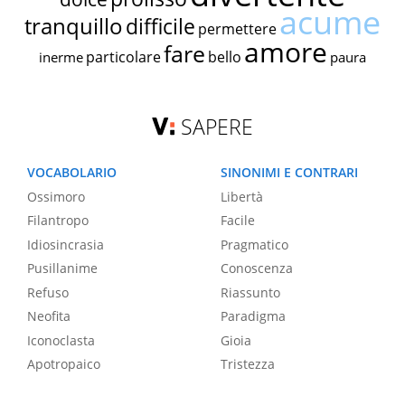
acume
tranquillo
difficile
permettere
amore
fare
particolare
bello
inerme
paura
SAPERE
VOCABOLARIO
SINONIMI E CONTRARI
Ossimoro
Libertà
Filantropo
Facile
Idiosincrasia
Pragmatico
Pusillanime
Conoscenza
Refuso
Riassunto
Neofita
Paradigma
Iconoclasta
Gioia
Apotropaico
Tristezza