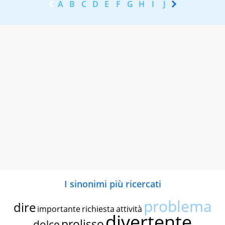
A
B
C
D
E
F
G
H
I
J
K
L
M
N
I sinonimi più ricercati
problema
dire
importante
richiesta
attività
divertente
prolisso
dolce