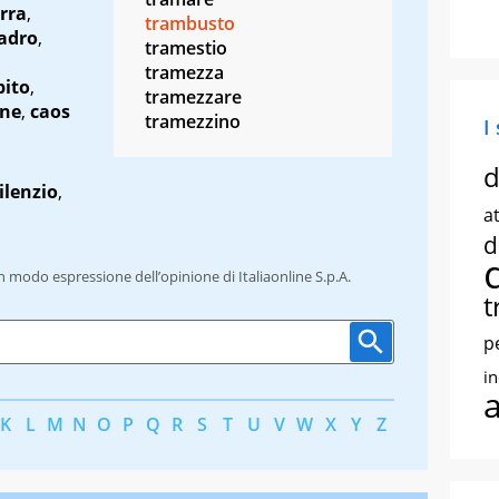
rra
,
trambusto
adro
,
tramestio
tramezza
pito
,
tramezzare
one
,
caos
tramezzino
I
d
ilenzio
,
at
d
un modo espressione dell’opinione di Italiaonline S.p.A.
t
p
i
K
L
M
N
O
P
Q
R
S
T
U
V
W
X
Y
Z