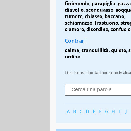
finimondo
,
parapiglia
,
gazza
diavolio
,
sconquasso
,
soqqu
rumore
,
chiasso
,
baccano
,
schiamazzo
,
frastuono
,
stre
clamore
,
disordine
,
confusi
Contrari
calma
,
tranquillità
,
quiete
,
s
ordine
I testi sopra riportati non sono in alc
A
B
C
D
E
F
G
H
I
J