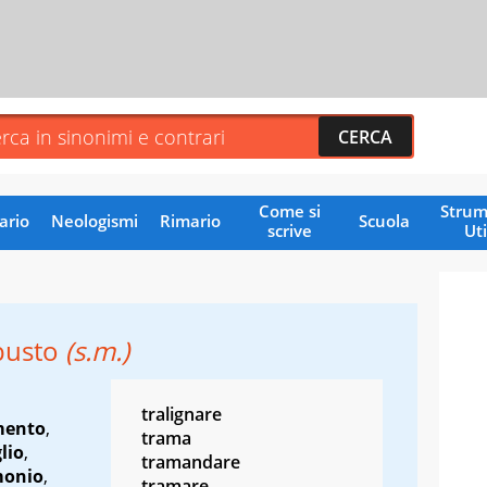
Come si
Strum
ario
Neologismi
Rimario
Scuola
scrive
Uti
busto
(s.m.)
tralignare
mento
,
trama
lio
,
tramandare
onio
,
tramare