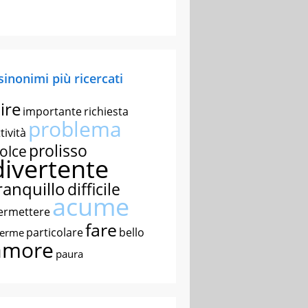
 sinonimi più ricercati
ire
importante
richiesta
problema
tività
prolisso
olce
divertente
ranquillo
difficile
acume
ermettere
fare
particolare
bello
nerme
amore
paura