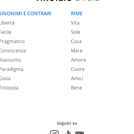
SINONIMI E CONTRARI
RIME
Libertà
Vita
Facile
Sole
Pragmatico
Casa
Conoscenza
Mare
Riassunto
Amore
Paradigma
Cuore
Gioia
Amici
Tristezza
Bene
Seguici su