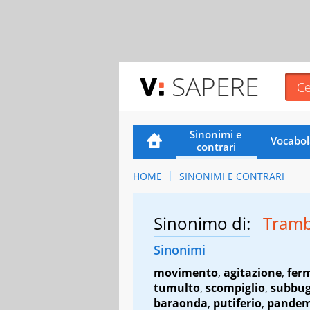
SAPERE
Sinonimi e
Vocabol
contrari
HOME
SINONIMI E CONTRARI
Sinonimo di:
Tram
Sinonimi
movimento
,
agitazione
,
fer
tumulto
,
scompiglio
,
subbug
baraonda
,
putiferio
,
pandem