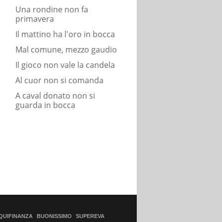
Una rondine non fa
primavera
Il mattino ha l'oro in bocca
Mal comune, mezzo gaudio
Il gioco non vale la candela
Al cuor non si comanda
A caval donato non si
guarda in bocca
QUIFINANZA
BUONISSIMO
SUPEREVA