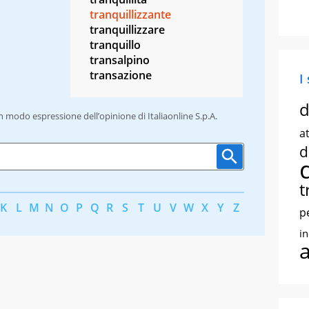
tranquillizzante
tranquillizzare
tranquillo
transalpino
transazione
I
d
un modo espressione dell’opinione di Italiaonline S.p.A.
at
d
t
K
L
M
N
O
P
Q
R
S
T
U
V
W
X
Y
Z
p
i