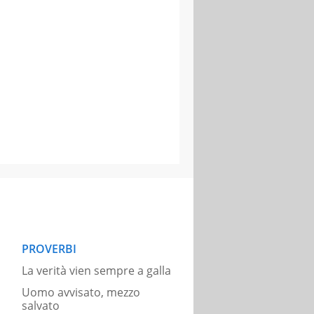
PROVERBI
La verità vien sempre a galla
Uomo avvisato, mezzo
salvato