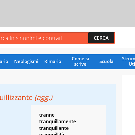
Come si
Strum
ario
Neologismi
Rimario
Scuola
scrive
Uti
uillizzante
(agg.)
tranne
tranquillamente
tranquillante
tranquillità