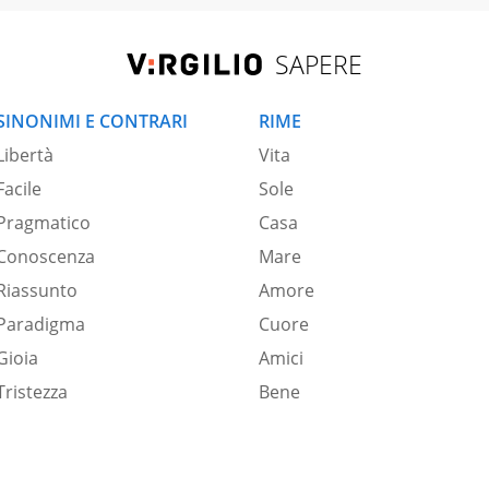
SAPERE
SINONIMI E CONTRARI
RIME
Libertà
Vita
Facile
Sole
Pragmatico
Casa
Conoscenza
Mare
Riassunto
Amore
Paradigma
Cuore
Gioia
Amici
Tristezza
Bene