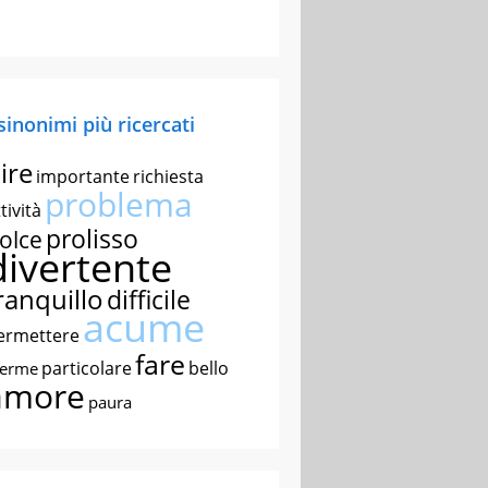
 sinonimi più ricercati
ire
importante
richiesta
problema
tività
prolisso
olce
divertente
ranquillo
difficile
acume
ermettere
fare
particolare
bello
nerme
amore
paura