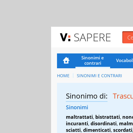
SAPERE
Sinonimi e
Vocabol
contrari
HOME
SINONIMI E CONTRARI
Sinonimo di:
Trasc
Sinonimi
maltrattati
,
bistrattati
,
non
incuranti
,
disordinati
,
malm
sciatti
,
dimenticati
,
scordati