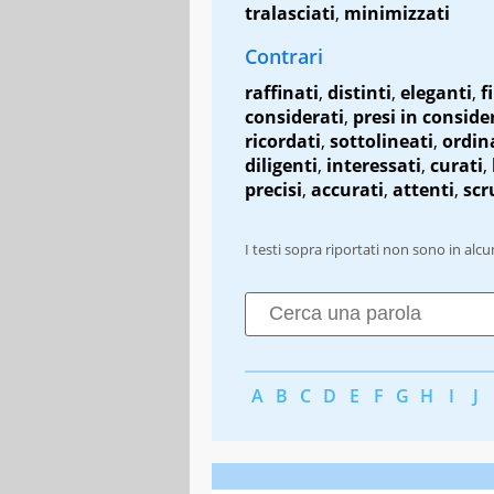
tralasciati
,
minimizzati
Contrari
raffinati
,
distinti
,
eleganti
,
f
considerati
,
presi in conside
ricordati
,
sottolineati
,
ordin
diligenti
,
interessati
,
curati
,
precisi
,
accurati
,
attenti
,
scr
I testi sopra riportati non sono in alc
A
B
C
D
E
F
G
H
I
J