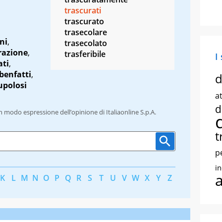
trascurati
trascurato
trasecolare
ini
,
trasecolato
razione
,
trasferibile
I
ati
,
benfatti
,
d
upolosi
at
d
un modo espressione dell’opinione di Italiaonline S.p.A.
t
p
i
K
L
M
N
O
P
Q
R
S
T
U
V
W
X
Y
Z