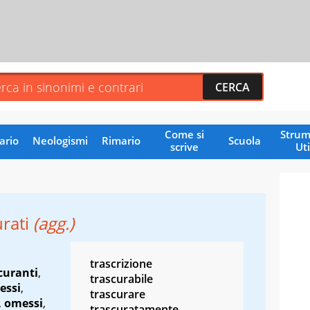
Come si
Strum
ario
Neologismi
Rimario
Scuola
scrive
Uti
urati
(agg.)
trascrizione
curanti
,
trascurabile
essi
,
trascurare
,
omessi
,
trascuratamente