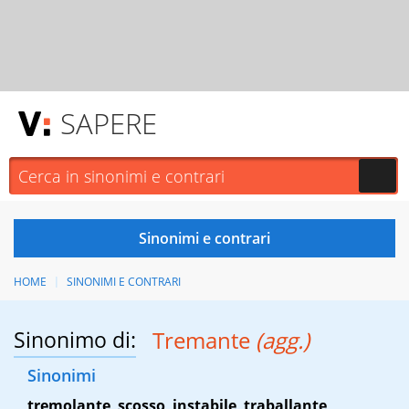
SAPERE
HOME
SINONIMI E CONTRARI
Sinonimo di:
Tremante
(agg.)
Sinonimi
tremolante
,
scosso
,
instabile
,
traballante
,