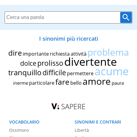
I sinonimi più ricercati
problema
dire
importante
richiesta
attività
divertente
prolisso
dolce
acume
tranquillo
difficile
permettere
amore
fare
particolare
bello
inerme
paura
SAPERE
VOCABOLARIO
SINONIMI E CONTRARI
Ossimoro
Libertà