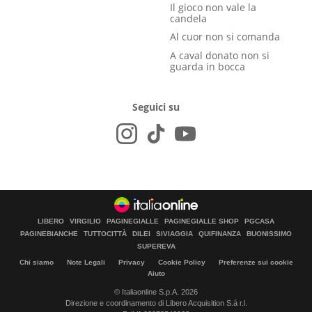
Il gioco non vale la
candela
Al cuor non si comanda
A caval donato non si
guarda in bocca
Seguici su
LIBERO
VIRGILIO
PAGINEGIALLE
PAGINEGIALLE SHOP
PGCASA
PAGINEBIANCHE
TUTTOCITTÀ
DILEI
SIVIAGGIA
QUIFINANZA
BUONISSIMO
SUPEREVA
Chi siamo
Note Legali
Privacy
Cookie Policy
Preferenze sui cookie
Aiuto
© Italiaonline S.p.A. 2026
Direzione e coordinamento di Libero Acquisition S.á r.l.