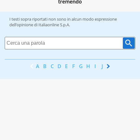
tremendo
I testi sopra riportati non sono in alcun modo espressione
dell’opinione di Italiaonline S.p.A.
A
B
C
D
E
F
G
H
I
J
K
L
M
N