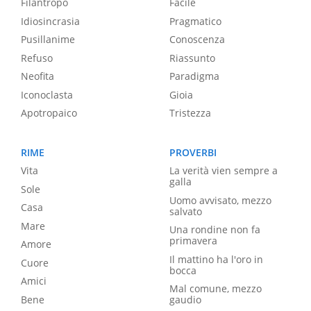
Filantropo
Facile
Idiosincrasia
Pragmatico
Pusillanime
Conoscenza
Refuso
Riassunto
Neofita
Paradigma
Iconoclasta
Gioia
Apotropaico
Tristezza
RIME
PROVERBI
Vita
La verità vien sempre a
galla
Sole
Uomo avvisato, mezzo
Casa
salvato
Mare
Una rondine non fa
primavera
Amore
Il mattino ha l'oro in
Cuore
bocca
Amici
Mal comune, mezzo
Bene
gaudio