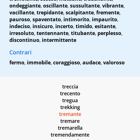
ondeggiante
,
oscillante
,
sussultante
,
vibrante
,
vacillante
,
trepidante
,
scalpitante
,
fremente
,
pauroso
,
spaventato
,
intimorito
,
impaurito
,
indeciso
,
insicuro
,
incerto
,
timido
,
esitante
,
irresoluto
,
tentennante
,
titubante
,
perplesso
,
discontinuo
,
intermittente
Contrari
fermo
,
immobile
,
coraggioso
,
audace
,
valoroso
treccia
trecento
tregua
trekking
tremante
tremare
tremarella
tremendamente