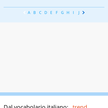
A
B
C
D
E
F
G
H
I
J
K
L
M
N
Dal vocabolario italiano:
trend