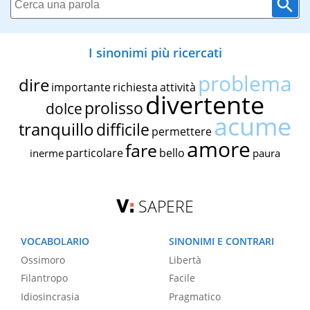
I sinonimi più ricercati
problema
dire
importante
richiesta
attività
divertente
prolisso
dolce
acume
tranquillo
difficile
permettere
amore
fare
particolare
bello
inerme
paura
SAPERE
VOCABOLARIO
SINONIMI E CONTRARI
Ossimoro
Libertà
Filantropo
Facile
Idiosincrasia
Pragmatico