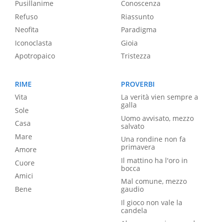
Pusillanime
Conoscenza
Refuso
Riassunto
Neofita
Paradigma
Iconoclasta
Gioia
Apotropaico
Tristezza
RIME
PROVERBI
Vita
La verità vien sempre a
galla
Sole
Uomo avvisato, mezzo
Casa
salvato
Mare
Una rondine non fa
primavera
Amore
Il mattino ha l'oro in
Cuore
bocca
Amici
Mal comune, mezzo
Bene
gaudio
Il gioco non vale la
candela