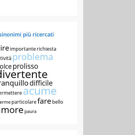
 sinonimi più ricercati
ire
importante
richiesta
problema
tività
prolisso
olce
divertente
ranquillo
difficile
acume
ermettere
fare
particolare
bello
nerme
amore
paura