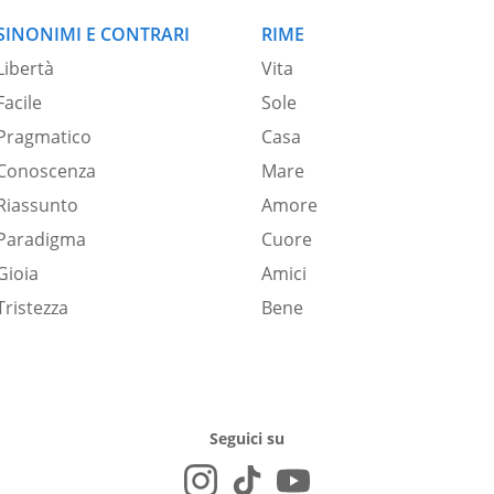
SINONIMI E CONTRARI
RIME
Libertà
Vita
Facile
Sole
Pragmatico
Casa
Conoscenza
Mare
Riassunto
Amore
Paradigma
Cuore
Gioia
Amici
Tristezza
Bene
Seguici su