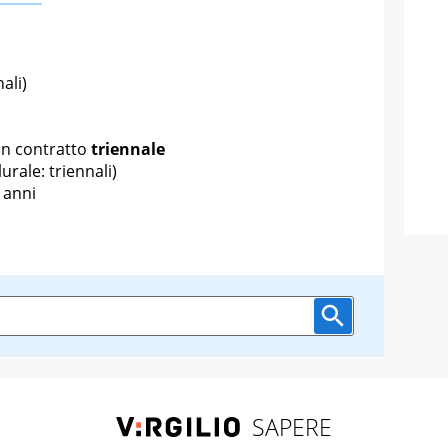
ali)
un contratto
triennale
urale: triennali)
 anni
SAPERE