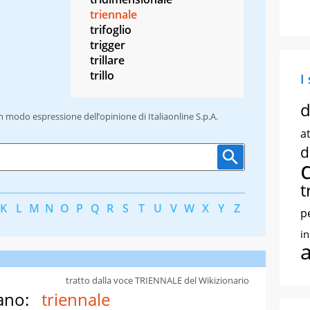
triennale
trifoglio
trigger
trillare
trillo
I
d
un modo espressione dell’opinione di Italiaonline S.p.A.
at
d
t
K
L
M
N
O
P
Q
R
S
T
U
V
W
X
Y
Z
p
i
tratto dalla voce TRIENNALE del Wikizionario
ano:
triennale