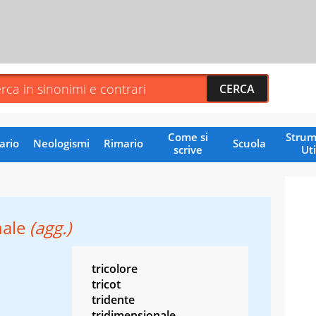
Come si
Strum
ario
Neologismi
Rimario
Scuola
scrive
Uti
nale
(agg.)
tricolore
tricot
tridente
tridimensionale