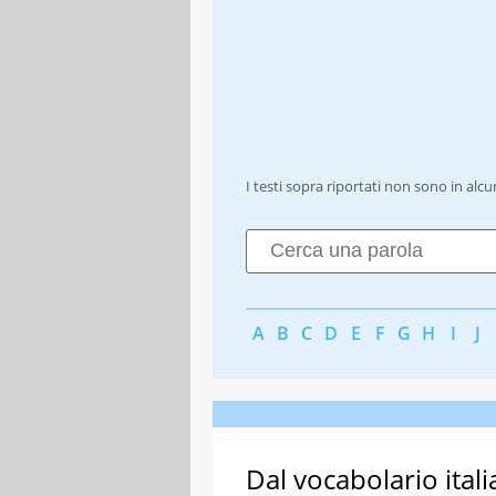
I testi sopra riportati non sono in alc
A
B
C
D
E
F
G
H
I
J
Dal vocabolario itali