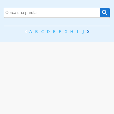
A
B
C
D
E
F
G
H
I
J
K
L
M
N