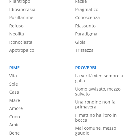
Filantropo
Facile
Idiosincrasia
Pragmatico
Pusillanime
Conoscenza
Refuso
Riassunto
Neofita
Paradigma
Iconoclasta
Gioia
Apotropaico
Tristezza
RIME
PROVERBI
Vita
La verità vien sempre a
galla
Sole
Uomo avvisato, mezzo
Casa
salvato
Mare
Una rondine non fa
primavera
Amore
Il mattino ha l'oro in
Cuore
bocca
Amici
Mal comune, mezzo
Bene
gaudio