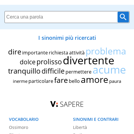
I sinonimi più ricercati
problema
dire
importante
richiesta
attività
divertente
prolisso
dolce
acume
tranquillo
difficile
permettere
amore
fare
particolare
bello
inerme
paura
SAPERE
VOCABOLARIO
SINONIMI E CONTRARI
Ossimoro
Libertà