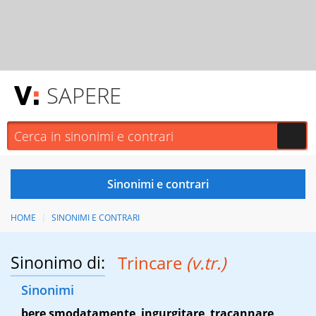
SAPERE
HOME
SINONIMI E CONTRARI
Sinonimo di:
Trincare
(v.tr.)
Sinonimi
bere smodatamente
,
ingurgitare
,
tracannare
,