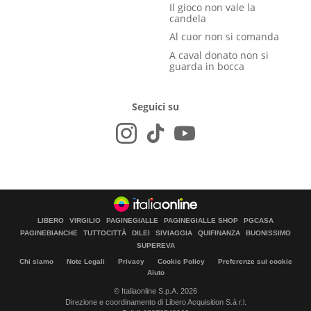
Il gioco non vale la
candela
Al cuor non si comanda
A caval donato non si
guarda in bocca
Seguici su
LIBERO
VIRGILIO
PAGINEGIALLE
PAGINEGIALLE SHOP
PGCASA
PAGINEBIANCHE
TUTTOCITTÀ
DILEI
SIVIAGGIA
QUIFINANZA
BUONISSIMO
SUPEREVA
Chi siamo
Note Legali
Privacy
Cookie Policy
Preferenze sui cookie
Aiuto
© Italiaonline S.p.A. 2026
Direzione e coordinamento di Libero Acquisition S.á r.l.