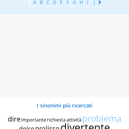
A
B
C
D
E
F
G
H
I
J
K
L
M
N
I sinonimi più ricercati
problema
dire
importante
richiesta
attività
divertente
prolisso
dolce