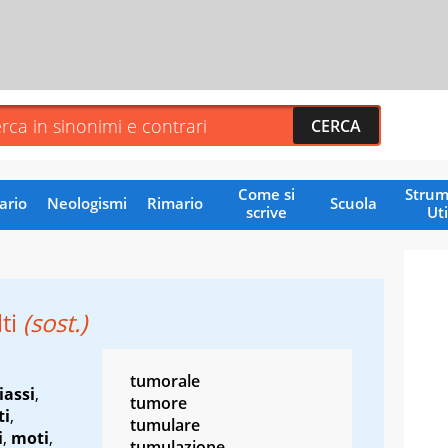
Come si
Strum
ario
Neologismi
Rimario
Scuola
scrive
Uti
ti
(sost.)
tumorale
iassi
,
tumore
ti
,
tumulare
i
,
moti
,
tumulazione