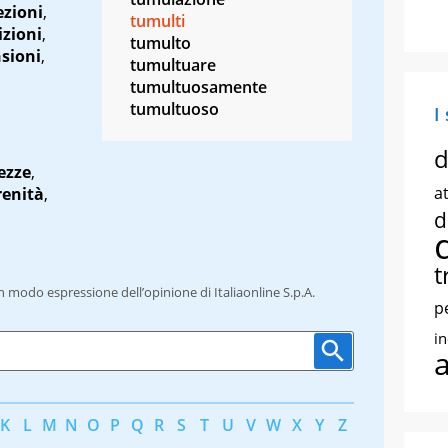
ezioni
,
tumulti
izioni
,
tumulto
sioni
,
tumultuare
tumultuosamente
tumultuoso
I
d
ezze
,
at
renità
,
d
t
un modo espressione dell’opinione di Italiaonline S.p.A.
p
i
K
L
M
N
O
P
Q
R
S
T
U
V
W
X
Y
Z