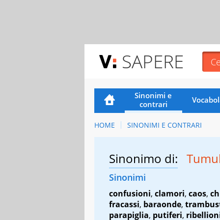
SAPERE
Sinonimi e
Vocabol
contrari
HOME
SINONIMI E CONTRARI
Sinonimo di:
Tumul
Sinonimi
confusioni
,
clamori
,
caos
,
ch
fracassi
,
baraonde
,
trambus
parapiglia
,
putiferi
,
ribellion