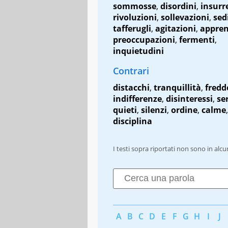
sommosse
,
disordini
,
insurr
rivoluzioni
,
sollevazioni
,
sed
tafferugli
,
agitazioni
,
appren
preoccupazioni
,
fermenti
,
inquietudini
Contrari
distacchi
,
tranquillità
,
fredd
indifferenze
,
disinteressi
,
se
quieti
,
silenzi
,
ordine
,
calme
,
disciplina
I testi sopra riportati non sono in alc
A
B
C
D
E
F
G
H
I
J