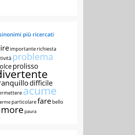
 sinonimi più ricercati
ire
importante
richiesta
problema
tività
prolisso
olce
divertente
ranquillo
difficile
acume
ermettere
fare
particolare
bello
nerme
amore
paura