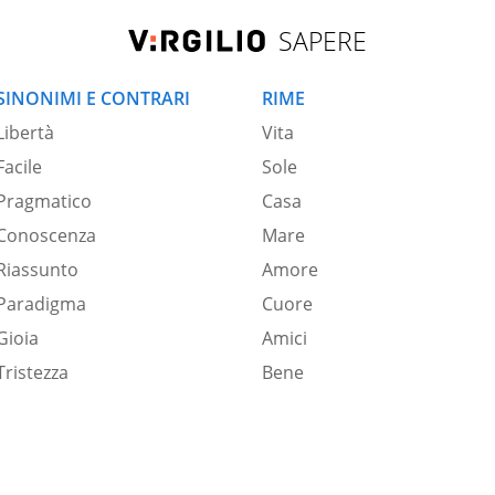
SAPERE
SINONIMI E CONTRARI
RIME
Libertà
Vita
Facile
Sole
Pragmatico
Casa
Conoscenza
Mare
Riassunto
Amore
Paradigma
Cuore
Gioia
Amici
Tristezza
Bene